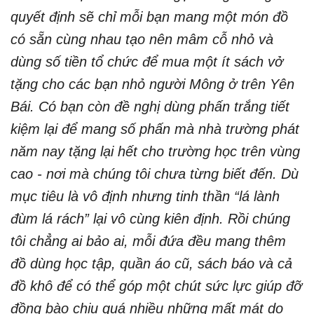
quyết định sẽ chỉ mỗi bạn mang một món đồ
có sẵn cùng nhau tạo nên mâm cỗ nhỏ và
dùng số tiền tổ chức để mua một ít sách vở
tặng cho các bạn nhỏ người Mông ở trên Yên
Bái. Có bạn còn đề nghị dùng phấn trắng tiết
kiệm lại để mang số phấn mà nhà trường phát
năm nay tặng lại hết cho trường học trên vùng
cao - nơi mà chúng tôi chưa từng biết đến. Dù
mục tiêu là vô định nhưng tinh thần “lá lành
đùm lá rách” lại vô cùng kiên định. Rồi chúng
tôi chẳng ai bảo ai, mỗi đứa đều mang thêm
đồ dùng học tập, quần áo cũ, sách báo và cả
đồ khô để có thể góp một chút sức lực giúp đỡ
đồng bào chịu quá nhiều những mất mát do