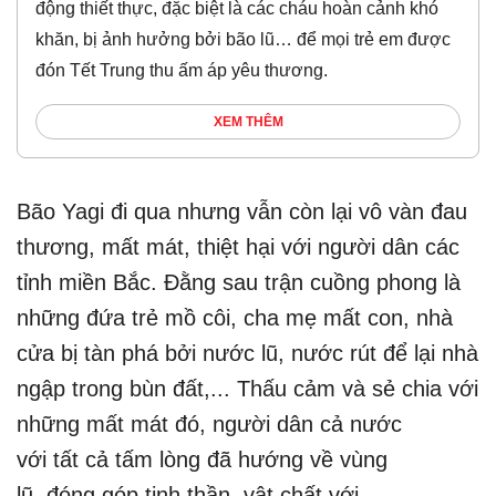
động thiết thực, đặc biệt là các cháu hoàn cảnh khó
khăn, bị ảnh hưởng bởi bão lũ… để mọi trẻ em được
đón Tết Trung thu ấm áp yêu thương.
XEM THÊM
Bão Yagi đi qua nhưng vẫn còn lại vô vàn đau
thương, mất mát, thiệt hại với người dân các
tỉnh miền Bắc. Đằng sau trận cuồng phong là
những đứa trẻ mồ côi, cha mẹ mất con, nhà
cửa bị tàn phá bởi nước lũ, nước rút để lại nhà
ngập trong bùn đất,... Thấu cảm và sẻ chia với
những mất mát đó, người dân cả nước
với tất cả tấm lòng đã hướng về vùng
lũ, đóng góp tinh thần, vật chất với