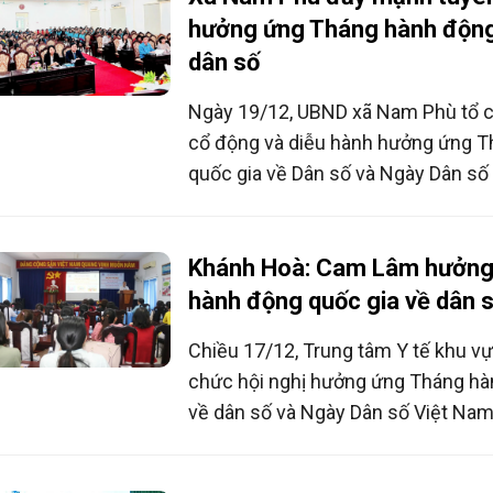
hưởng ứng Tháng hành động
dân số
Ngày 19/12, UBND xã Nam Phù tổ c
cổ động và diễu hành hưởng ứng 
quốc gia về Dân số và Ngày Dân số 
nhằm lan tỏa tinh thần quyết tâm c
chính trị trong triển khai chính sách
đoạn mới.
Khánh Hoà: Cam Lâm hưởng
hành động quốc gia về dân 
Chiều 17/12, Trung tâm Y tế khu v
chức hội nghị hưởng ứng Tháng hà
về dân số và Ngày Dân số Việt Nam
thời tổng kết công tác dân số năm
vai trò của đầu tư dân số đối với ph