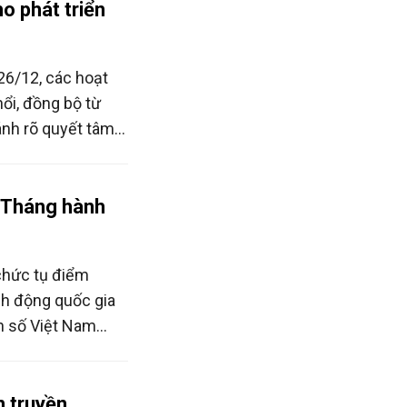
o phát triển
6/12, các hoạt
ổi, đồng bộ từ
nh rõ quyết tâm
ác dân số.
p Tháng hành
chức tụ điểm
h động quốc gia
n số Việt Nam
 chăm sóc sức
ng năm 2025.
 truyền