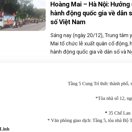
phồn vinh, gia đình hạnh phúc”.
Hoàng Mai – Hà Nội: Hưởng
hành động quốc gia về dân 
số Việt Nam
Sáng nay (ngày 20/12), Trung tâm 
Mai tổ chức lễ xuất quân cổ động,
hành động quốc gia về dân số và N
Nam (26/12).
Tầng 5 Cung Trí thức thành phố,
*Tòa nhà số 12, n
*
35 Chế Lan 
* Văn phòng giao dịch: Tầng 5, tòa nhà Bộ 
Linh