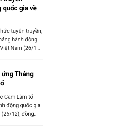
 quốc gia về
hức tuyên truyền,
Tháng hành động
Việt Nam (26/12),
ủa cả hệ thống
 dân số trong giai
 ứng Tháng
số
ực Cam Lâm tổ
nh động quốc gia
 (26/12), đồng
 2025, nhấn mạnh
át triển bền vững