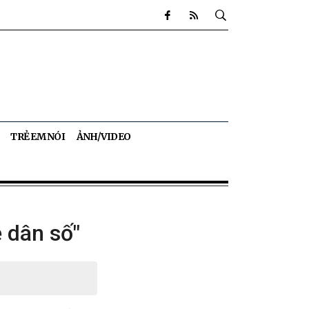
TRẺ EM NÓI
ẢNH/VIDEO
 dân số"