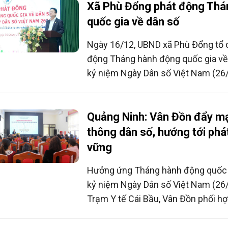
địa phương.
Xã Phù Đổng phát động Thá
quốc gia về dân số
Ngày 16/12, UBND xã Phù Đổng tổ 
động Tháng hành động quốc gia về 
kỷ niệm Ngày Dân số Việt Nam (26
cao nhận thức của các cấp, các ng
về vai trò, ý nghĩa của công tác dân 
đoạn mới.
Quảng Ninh: Vân Đồn đẩy m
thông dân số, hướng tới phát
vững
Hưởng ứng Tháng hành động quốc g
kỷ niệm Ngày Dân số Việt Nam (26/
Trạm Y tế Cái Bầu, Vân Đồn phối h
hóa – Xã hội tổ chức Hội nghị truy
tác dân số, nhằm nâng cao nhận th