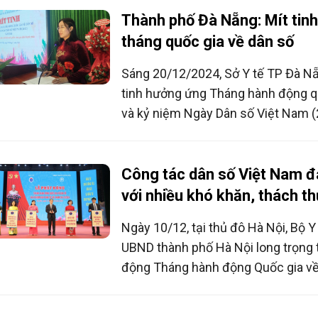
của các cấp, các ngành và người dân
Thành phố Đà Nẵng: Mít tin
khai hiệu quả chính sách dân số tro
tháng quốc gia về dân số
Sáng 20/12/2024, Sở Y tế TP Đà Nẵ
tinh hưởng ứng Tháng hành động q
và kỷ niệm Ngày Dân số Việt Nam (
hành động được triển khai với nhiều
động cụ thể, trong số đó truyền th
phát triển, chăm sóc sức khỏe sinh
Công tác dân số Việt Nam đ
được chú trọng.
với nhiều khó khăn, thách t
Ngày 10/12, tại thủ đô Hà Nội, Bộ Y
UBND thành phố Hà Nội long trọng 
động Tháng hành động Quốc gia về
niệm Ngày Dân số Việt Nam (26/12
chủ đề “Nâng cao chất lượng dân 