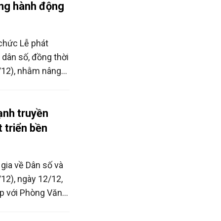
ng hành động
chức Lễ phát
dân số, đồng thời
/12), nhằm nâng
ành và người dân
số trong giai
ạnh truyền
 triển bền
ia về Dân số và
12), ngày 12/12,
ợp với Phòng Văn
ền thông về công
ức và trách nhiệm