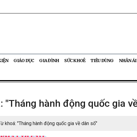
KIỆN
GIÁO DỤC
GIA ĐÌNH
SỨC KHOẺ
TIÊU DÙNG
NHÂN ÁI
: "Tháng hành động quốc gia về
Từ khoá: "Tháng hành động quốc gia về dân số"