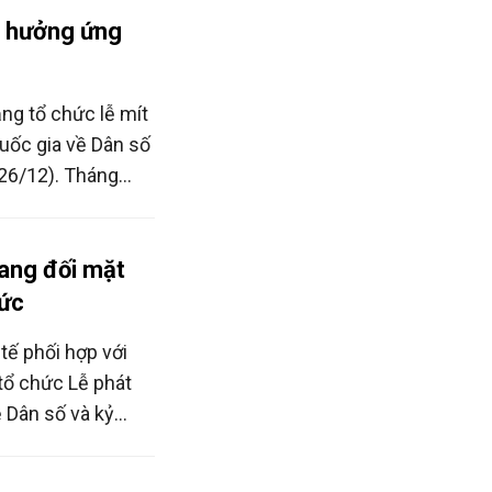
 trong việc triển
h hưởng ứng
ng giai đoạn mới.
ng tổ chức lễ mít
uốc gia về Dân số
26/12). Tháng
 nội dung, hoạt
ông về dân số và
 sản vị thành niên
ang đối mặt
hức
 tế phối hợp với
tổ chức Lễ phát
 Dân số và kỷ
) năm 2024 với
số để đất nước