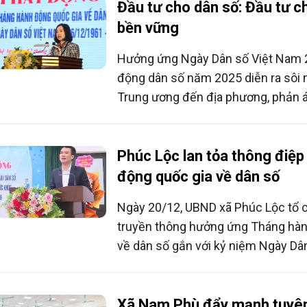
Đầu tư cho dân số: Đầu tư ch
bền vững
Hưởng ứng Ngày Dân số Việt Nam 2
động dân số năm 2025 diễn ra sôi n
Trung ương đến địa phương, phản á
đổi mới trong cách tiếp cận công t
Phúc Lộc lan tỏa thông điệ
động quốc gia về dân số
Ngày 20/12, UBND xã Phúc Lộc tổ 
truyền thông hưởng ứng Tháng hàn
về dân số gắn với kỷ niệm Ngày Dâ
(26/12), đồng thời ra mắt mô hình
khỏe người khuyết tật tại cộng đồ
Xã Nam Phù đẩy mạnh tuyên