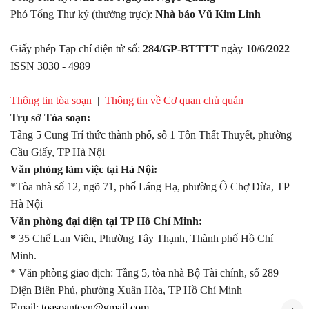
Phó Tổng Thư ký (thường trực):
Nhà báo Vũ Kim Linh
Giấy phép Tạp chí điện tử số:
284/GP-BTTTT
ngày
10/6/2022
ISSN 3030 - 4989
Thông tin tòa soạn
|
Thông tin về Cơ quan chủ quản
Trụ sở Tòa soạn:
Tầng 5 Cung Trí thức thành phố, số 1 Tôn Thất Thuyết, phường
Cầu Giấy, TP Hà Nội
Văn phòng làm việc tại Hà Nội:
*Tòa nhà số 12, ngõ 71, phố Láng Hạ, phường Ô Chợ Dừa, TP
Hà Nội
Văn phòng đại diện tại TP Hồ Chí Minh:
*
35 Chế Lan Viên, Phường Tây Thạnh, Thành phố Hồ Chí
Minh.
* Văn phòng giao dịch: Tầng 5, tòa nhà Bộ Tài chính, số 289
Điện Biên Phủ, phường Xuân Hòa, TP Hồ Chí Minh
Email:
toasoantevn@gmail.com