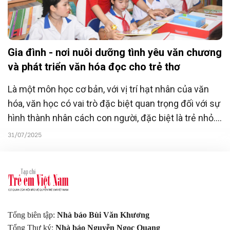
Gia đình - nơi nuôi dưỡng tình yêu văn chương
và phát triển văn hóa đọc cho trẻ thơ
Là một môn học cơ bản, với vị trí hạt nhân của văn
hóa, văn học có vai trò đặc biệt quan trọng đối với sự
hình thành nhân cách con người, đặc biệt là trẻ nhỏ.
Nó giúp con người sống tử tế hơn, biết ứng xử tốt
31/07/2025
hơn và có nhiều cơ hội thành công hơn.
Tổng biên tập:
Nhà báo Bùi Văn Khương
Tổng Thư ký:
Nhà báo Nguyễn Ngọc Quang