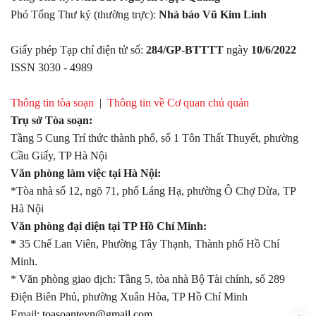
Phó Tổng Thư ký (thường trực):
Nhà báo Vũ Kim Linh
Giấy phép Tạp chí điện tử số:
284/GP-BTTTT
ngày
10/6/2022
ISSN 3030 - 4989
Thông tin tòa soạn
|
Thông tin về Cơ quan chủ quản
Trụ sở Tòa soạn:
Tầng 5 Cung Trí thức thành phố, số 1 Tôn Thất Thuyết, phường
Cầu Giấy, TP Hà Nội
Văn phòng làm việc tại Hà Nội:
*Tòa nhà số 12, ngõ 71, phố Láng Hạ, phường Ô Chợ Dừa, TP
Hà Nội
Văn phòng đại diện tại TP Hồ Chí Minh:
*
35 Chế Lan Viên, Phường Tây Thạnh, Thành phố Hồ Chí
Minh.
* Văn phòng giao dịch: Tầng 5, tòa nhà Bộ Tài chính, số 289
Điện Biên Phủ, phường Xuân Hòa, TP Hồ Chí Minh
Email:
toasoantevn@gmail.com