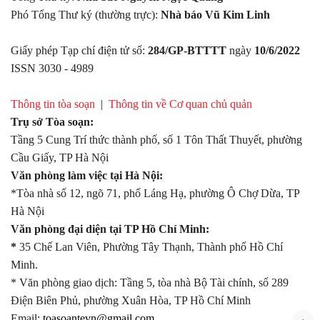
Phó Tổng Thư ký (thường trực):
Nhà báo Vũ Kim Linh
Giấy phép Tạp chí điện tử số:
284/GP-BTTTT
ngày
10/6/2022
ISSN 3030 - 4989
Thông tin tòa soạn
|
Thông tin về Cơ quan chủ quản
Trụ sở Tòa soạn:
Tầng 5 Cung Trí thức thành phố, số 1 Tôn Thất Thuyết, phường
Cầu Giấy, TP Hà Nội
Văn phòng làm việc tại Hà Nội:
*Tòa nhà số 12, ngõ 71, phố Láng Hạ, phường Ô Chợ Dừa, TP
Hà Nội
Văn phòng đại diện tại TP Hồ Chí Minh:
*
35 Chế Lan Viên, Phường Tây Thạnh, Thành phố Hồ Chí
Minh.
* Văn phòng giao dịch: Tầng 5, tòa nhà Bộ Tài chính, số 289
Điện Biên Phủ, phường Xuân Hòa, TP Hồ Chí Minh
Email:
toasoantevn@gmail.com