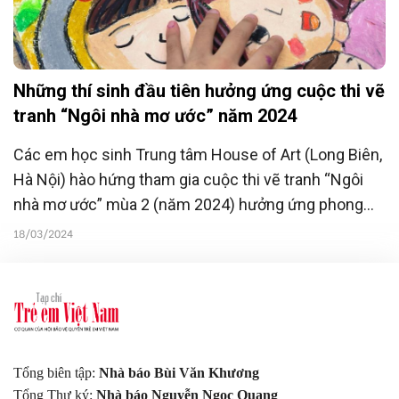
Những thí sinh đầu tiên hưởng ứng cuộc thi vẽ
tranh “Ngôi nhà mơ ước” năm 2024
Các em học sinh Trung tâm House of Art (Long Biên,
Hà Nội) hào hứng tham gia cuộc thi vẽ tranh “Ngôi
nhà mơ ước” mùa 2 (năm 2024) hưởng ứng phong
trào bảo vệ môi trường. Cuộc thi lấy chủ đề: “Ngôi
18/03/2024
nhà xanh” khuyến khích các em tăng cường tư duy,
thực hành kỹ năng xanh, hành vi xanh, thúc đẩy lối
sống xanh.
Tổng biên tập:
Nhà báo Bùi Văn Khương
Tổng Thư ký:
Nhà báo Nguyễn Ngọc Quang