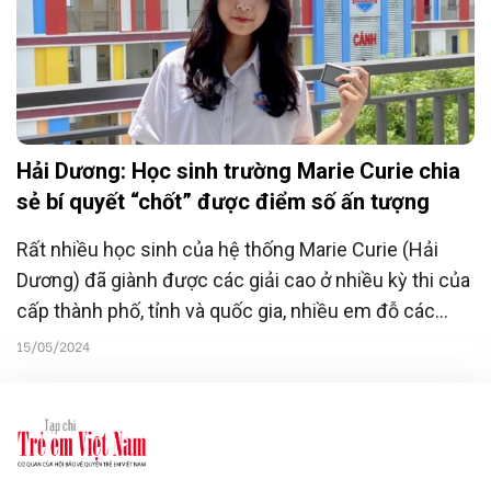
Hải Dương: Học sinh trường Marie Curie chia
sẻ bí quyết “chốt” được điểm số ấn tượng
Rất nhiều học sinh của hệ thống Marie Curie (Hải
Dương) đã giành được các giải cao ở nhiều kỳ thi của
cấp thành phố, tỉnh và quốc gia, nhiều em đỗ các
trường đại học lớn trên cả nước.
15/05/2024