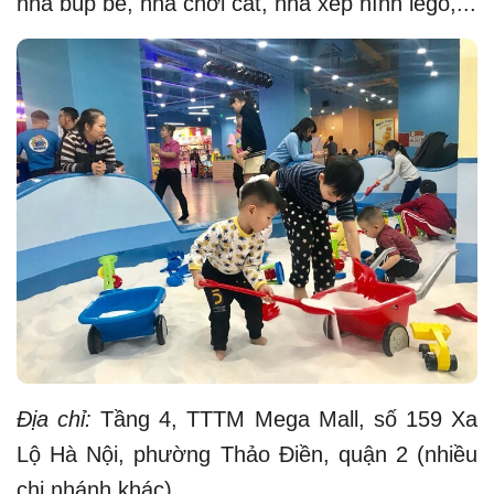
nhà búp bê, nhà chơi cát, nhà xếp hình lego,...
Địa chỉ:
Tầng 4, TTTM Mega Mall, số 159 Xa
Lộ Hà Nội, phường Thảo Điền, quận 2 (nhiều
chi nhánh khác).