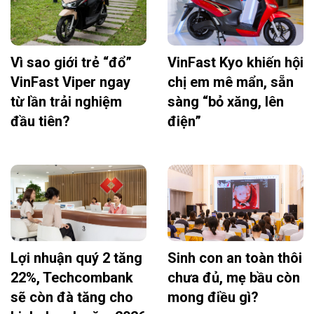
Vì sao giới trẻ “đổ”
VinFast Kyo khiến hội
VinFast Viper ngay
chị em mê mẩn, sẵn
từ lần trải nghiệm
sàng “bỏ xăng, lên
đầu tiên?
điện”
Lợi nhuận quý 2 tăng
Sinh con an toàn thôi
22%, Techcombank
chưa đủ, mẹ bầu còn
sẽ còn đà tăng cho
mong điều gì?