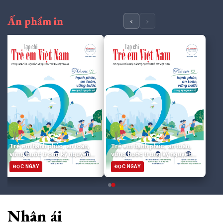
Ấn phẩm in
‹
›
Trẻ em hạnh phúc, an toàn,
Trẻ em hạnh phúc, an toàn,
vững bước trong kỷ nguyên
vững bước trong kỷ nguyên
số
số
ĐỌC NGAY
ĐỌC NGAY
Nhân ái