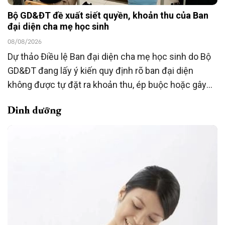
Bộ GD&ĐT đề xuất siết quyền, khoản thu của Ban
đại diện cha mẹ học sinh
08/08/2026
Dự thảo Điều lệ Ban đại diện cha mẹ học sinh do Bộ
GD&ĐT đang lấy ý kiến quy định rõ ban đại diện
không được tự đặt ra khoản thu, ép buộc hoặc gây
áp lực đóng góp; việc hỗ trợ phải hoàn toàn tự
Dinh dưỡng
nguyện và không ảnh hưởng đến quyền lợi của học
sinh. Dự thảo đồng thời mở rộng vai trò giám sát,
phản ánh và đối thoại của phụ huynh với nhà trường.