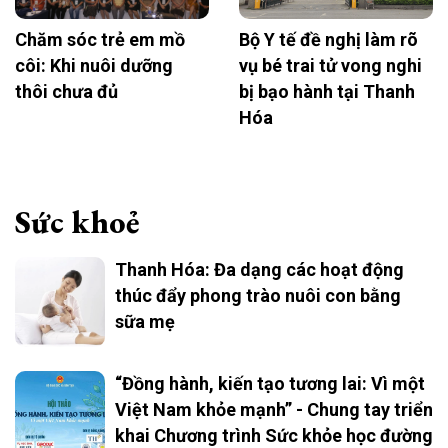
Chăm sóc trẻ em mồ
Bộ Y tế đề nghị làm rõ
côi: Khi nuôi dưỡng
vụ bé trai tử vong nghi
thôi chưa đủ
bị bạo hành tại Thanh
Hóa
Sức khoẻ
Thanh Hóa: Đa dạng các hoạt động
thúc đẩy phong trào nuôi con bằng
sữa mẹ
“Đồng hành, kiến tạo tương lai: Vì một
Việt Nam khỏe mạnh” - Chung tay triển
khai Chương trình Sức khỏe học đường