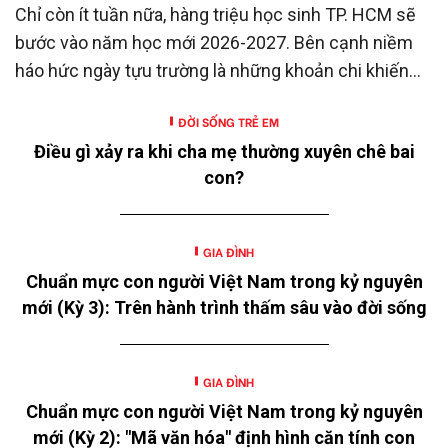
Chỉ còn ít tuần nữa, hàng triệu học sinh TP. HCM sẽ
bước vào năm học mới 2026-2027. Bên cạnh niềm
háo hức ngày tựu trường là những khoản chi khiến
nhiều gia đình không khỏi trăn trở.
ĐỜI SỐNG TRẺ EM
Điều gì xảy ra khi cha mẹ thường xuyên chê bai
con?
GIA ĐÌNH
Chuẩn mực con người Việt Nam trong kỷ nguyên
mới (Kỳ 3): Trên hành trình thấm sâu vào đời sống
GIA ĐÌNH
Chuẩn mực con người Việt Nam trong kỷ nguyên
mới (Kỳ 2): "Mã văn hóa" định hình căn tính con