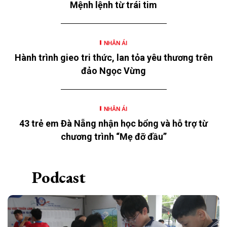
Mệnh lệnh từ trái tim
thơ” năm 2026 với chủ đề “Mùa hè yêu thương” của
Ngân hàng TMCP Đông Nam Á (SeABank, HOSE:
SSB) triển khai tại 12 tỉnh, thành.
NHÂN ÁI
Hành trình gieo tri thức, lan tỏa yêu thương trên
đảo Ngọc Vừng
NHÂN ÁI
43 trẻ em Đà Nẵng nhận học bổng và hỗ trợ từ
chương trình “Mẹ đỡ đầu”
Podcast