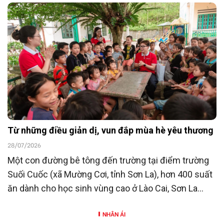
23/7/2026, Ngân hàng TMCP Đông Nam Á
(SeABank) đã ủng hộ 15 tỷ đồng góp phần chăm lo
người có công với cách mạng hướng tới kỷ niệm 80
năm Ngày Thương binh - Liệt sĩ (27/7/1947 -
27/7/2027).
Từ những điều giản dị, vun đắp mùa hè yêu thương
28/07/2026
Một con đường bê tông đến trường tại điểm trường
Suối Cuốc (xã Mường Cơi, tỉnh Sơn La), hơn 400 suất
ăn dành cho học sinh vùng cao ở Lào Cai, Sơn La
cùng nhiều hoạt động hỗ trợ khác là những hoạt
NHÂN ÁI
động nằm trong chương trình “SeABankers Vì trẻ