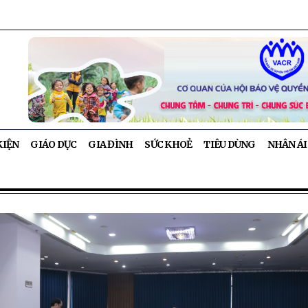
KIỆN
GIÁO DỤC
GIA ĐÌNH
SỨC KHOẺ
TIÊU DÙNG
NHÂN ÁI