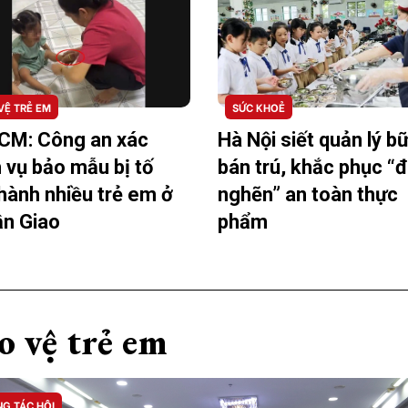
VỆ TRẺ EM
SỨC KHOẺ
CM: Công an xác
Hà Nội siết quản lý b
 vụ bảo mẫu bị tố
bán trú, khắc phục “
hành nhiều trẻ em ở
nghẽn” an toàn thực
n Giao
phẩm
o vệ trẻ em
G TÁC HỘI