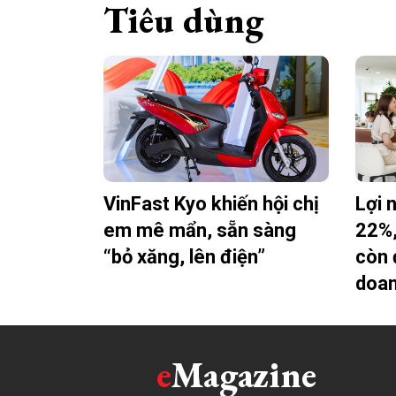
Tiêu dùng
VinFast Kyo khiến hội chị
Lợi 
em mê mẩn, sẵn sàng
22%
“bỏ xăng, lên điện”
còn 
doa
e
Magazine