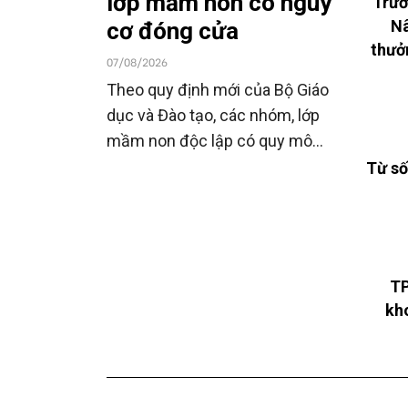
lớp mầm non có nguy
"Trườ
Nâ
cơ đóng cửa
thưở
07/08/2026
Theo quy định mới của Bộ Giáo
dục và Đào tạo, các nhóm, lớp
mầm non độc lập có quy mô
dưới 7 trẻ sẽ không còn được
Từ số
duy trì. Tại TP.HCM hiện có 285
nhóm, lớp thuộc diện này, đang
được rà soát để chuyển đổi mô
hình hoặc chấm dứt hoạt động
TP
theo quy định.
kh