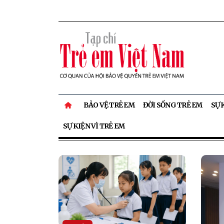
BẢO VỆ TRẺ EM
ĐỜI SỐNG TRẺ EM
SỰ 
SỰ KIỆN VÌ TRẺ EM