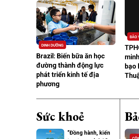
BẢO 
DINH DƯỠNG
TPH
Brazil: Biến bữa ăn học
minh
đường thành động lực
bạo 
phát triển kinh tế địa
Thuậ
phương
Sức khoẻ
Bả
“Đồng hành, kiến
CÔN