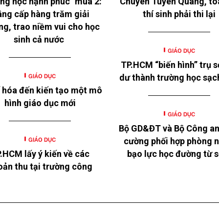
ng học hạnh phúc" mùa 2:
Chuyên Tuyên Quang, to
ng cấp hàng trăm giải
thí sinh phải thi lại
ng, trao niềm vui cho học
sinh cả nước
GIÁO DỤC
TP.HCM “biến hình” trụ s
GIÁO DỤC
dư thành trường học sạc
 hóa đến kiến tạo một mô
hình giáo dục mới
GIÁO DỤC
Bộ GD&ĐT và Bộ Công an
GIÁO DỤC
cường phối hợp phòng 
.HCM lấy ý kiến về các
bạo lực học đường từ 
oản thu tại trường công