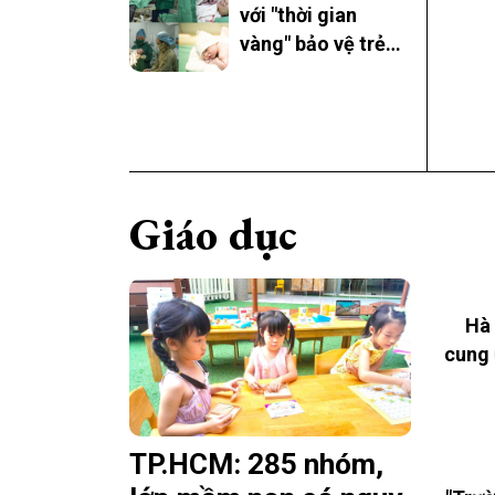
với "thời gian
vàng" bảo vệ trẻ
khỏi viêm gan B
Giáo dục
Hà 
cung 
TP.HCM: 285 nhóm,