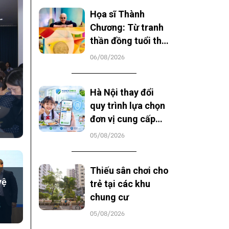
Họa sĩ Thành
Chương: Từ tranh
thần đồng tuổi thơ
đến tầm vóc văn
06/08/2026
hóa đặc sắc
Hà Nội thay đổi
quy trình lựa chọn
đơn vị cung cấp
suất ăn học đường
05/08/2026
Thiếu sân chơi cho
vệ
trẻ tại các khu
chung cư
05/08/2026