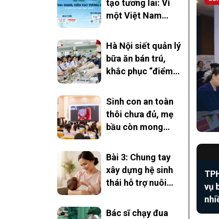
tạo tương lai: Vì
một Việt Nam
khỏe mạnh” -
Chung tay triển
Hà Nội siết quản lý
khai Chương trình
bữa ăn bán trú,
Sức khỏe học
khắc phục “điểm
đường
nghẽn” an toàn
thực phẩm
Sinh con an toàn
thôi chưa đủ, mẹ
bầu còn mong
điều gì?
Bài 3: Chung tay
xây dựng hệ sinh
TPH
thái hỗ trợ nuôi
vụ 
con bằng sữa mẹ
nhi
Bác sĩ chạy đua