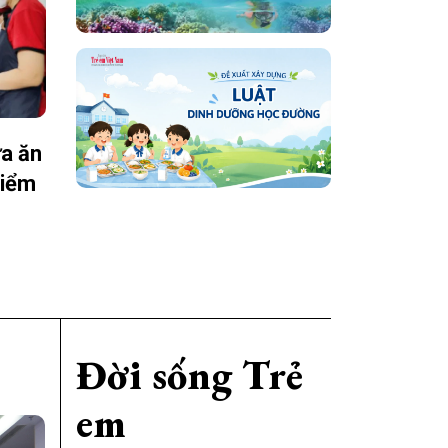
ữa ăn
điểm
Đời sống Trẻ
em