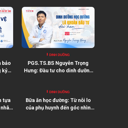
DINH DƯỠNG
n bảo
PGS.TS.BS Nguyễn Trọng
g kỷ
Hưng: Đầu tư cho dinh dưỡng
học đường là đầu tư cho tương
lai đất nước
DINH DƯỠNG
m tựa
Bữa ăn học đường: Từ nỗi lo
 nhân
của phụ huynh đến góc nhìn
của chuyên gia