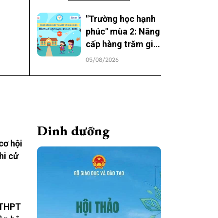
"Trường học hạnh
phúc" mùa 2: Nâng
cấp hàng trăm giải
thưởng, trao niềm
05/08/2026
vui cho học sinh cả
nước
Dinh dưỡng
cơ hội
hi cử
 THPT