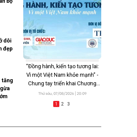
àn bộ
ở dôi
h đẹp
“Đồng hành, kiến tạo tương lai:
Vì một Việt Nam khỏe mạnh” -
 tăng
Chung tay triển khai Chương
ngừa
trình Sức khỏe học đường
Thứ sáu, 07/08/2026 | 20:09
sớm
1
2
3