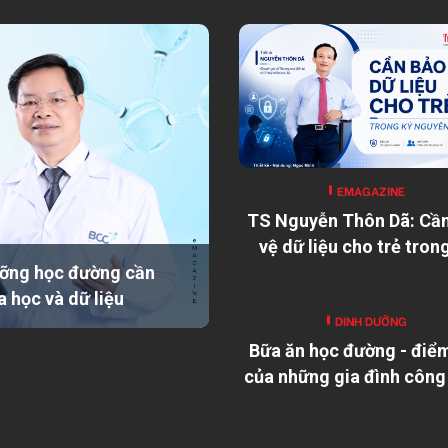
EMAGAZINE
TS Nguyễn Thôn Dã: Cầ
vệ dữ liệu cho trẻ tron
nguyên số
ỡng học đường cần
a học và dữ liệu
DINH DƯỠNG
Bữa ăn học đường - điể
của những gia đình công
xa quê