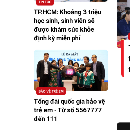
TIN TỨC
TP.HCM: Khoảng 3 triệu
học sinh, sinh viên sẽ
được khám sức khỏe
định kỳ miễn phí
BẢO VỆ TRẺ EM
Tổng đài quốc gia bảo vệ
trẻ em - Từ số 5567777
đến 111