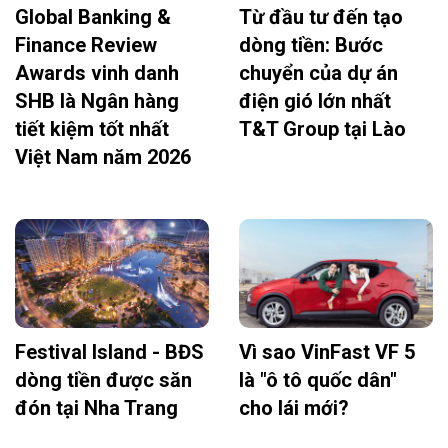
Global Banking &
Từ đầu tư đến tạo
Finance Review
dòng tiền: Bước
Awards vinh danh
chuyển của dự án
SHB là Ngân hàng
điện gió lớn nhất
tiết kiệm tốt nhất
T&T Group tại Lào
Việt Nam năm 2026
Festival Island - BĐS
Vì sao VinFast VF 5
dòng tiền được săn
là "ô tô quốc dân"
đón tại Nha Trang
cho lái mới?