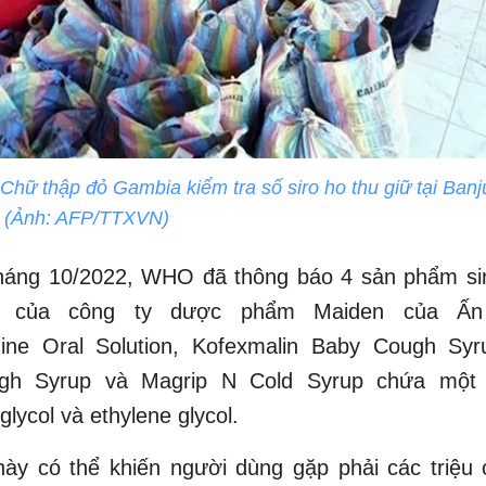
Chữ thập đỏ Gambia kiểm tra số siro ho thu giữ tại Banj
. (Ảnh: AFP/TTXVN)
háng 10/2022, WHO đã thông báo 4 sản phẩm siro
h của công ty dược phẩm Maiden của Ấ
ine Oral Solution, Kofexmalin Baby Cough Syr
gh Syrup và Magrip N Cold Syrup chứa một 
glycol và ethylene glycol.
này có thể khiến người dùng gặp phải các triệu