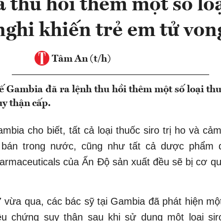
 thu hồi thêm một số loạ
nghi khiến trẻ em tử von
Tâm An (t/h)
ế Gambia đã ra lệnh thu hồi thêm một số loại thu
uy thận cấp.
mbia cho biết, tất cả loại thuốc siro trị ho và cả
bán trong nước, cũng như tất cả dược phẩm 
rmaceuticals của Ấn Độ sản xuất đều sẽ bị cơ qu
 vừa qua, các bác sỹ tại Gambia đã phát hiện mộ
iệu chứng suy thận sau khi sử dụng một loại sir