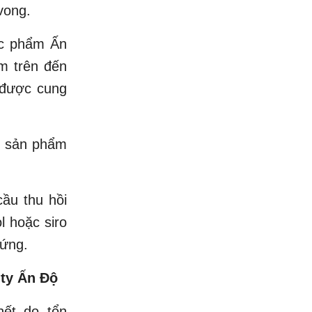
vong.
ợc phẩm Ấn
m trên đến
 được cung
g sản phẩm
ầu thu hồi
l hoặc siro
 ứng.
 ty Ấn Độ
hết do tổn