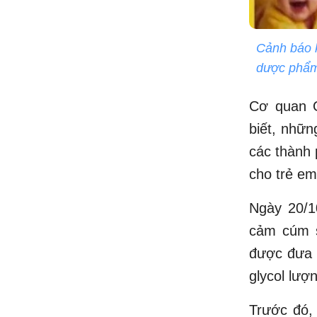
Cảnh báo k
dược phẩm
Cơ quan 
biết, nhữn
các thành 
cho trẻ e
Ngày 20/1
cảm cúm s
được đưa r
glycol lượ
Trước đó,