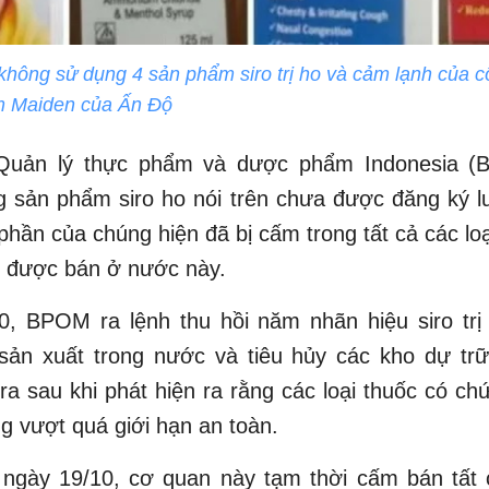
hông sử dụng 4 sản phẩm siro trị ho và cảm lạnh của c
 Maiden của Ấn Độ
Quản lý thực phẩm và dược phẩm Indonesia (
g sản phẩm siro ho nói trên chưa được đăng ký 
phần của chúng hiện đã bị cấm trong tất cả các loạ
m được bán ở nước này.
0, BPOM ra lệnh thu hồi năm nhãn hiệu siro trị 
ản xuất trong nước và tiêu hủy các kho dự trữ
a sau khi phát hiện ra rằng các loại thuốc có ch
ng vượt quá giới hạn an toàn.
 ngày 19/10, cơ quan này tạm thời cấm bán tất c