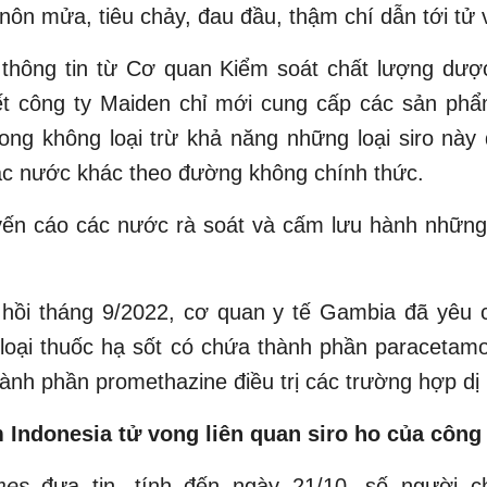
nôn mửa, tiêu chảy, đau đầu, thậm chí dẫn tới tử 
hông tin từ Cơ quan Kiểm soát chất lượng dư
ết công ty Maiden chỉ mới cung cấp các sản phẩ
ong không loại trừ khả năng những loại siro này
ác nước khác theo đường không chính thức.
n cáo các nước rà soát và cấm lưu hành nhữn
 hồi tháng 9/2022, cơ quan y tế Gambia đã yêu c
 loại thuốc hạ sốt có chứa thành phần paracetamo
ành phần promethazine điều trị các trường hợp dị
m Indonesia tử vong liên quan siro ho của công
mes
đưa tin, tính đến ngày 21/10, số người c