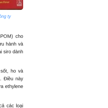
ông ty
BPOM) cho
lưu hành và
i siro dành
sốt, ho và
. Điều này
ứa ethylene
ả các loại