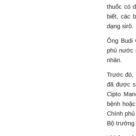
thuốc có d
biết, các 
dạng sirô.
Ông Budi G
phủ nước n
nhân.
Trước đó, 
đã được s
Cipto Man
bệnh hoặc 
Chính phủ 
Bộ trưởng 