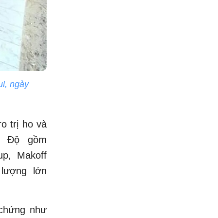
ul, ngày
 trị ho và
n Độ gồm
up, Makoff
lượng lớn
 chứng như