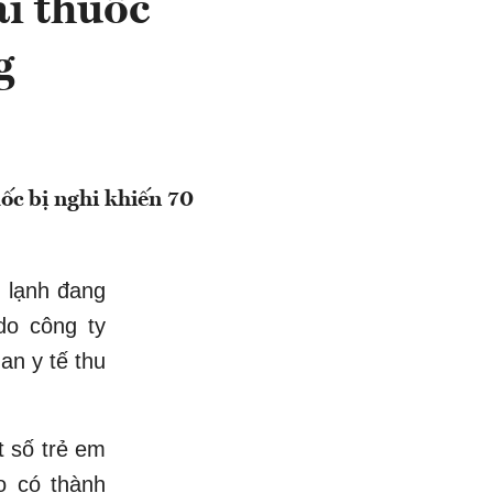
i thuốc
g
ốc bị nghi khiến 70
m lạnh đang
do công ty
an y tế thu
t số trẻ em
o có thành