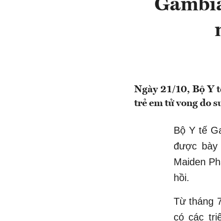
Gambia
Ngày 21/10, Bộ Y t
trẻ em tử vong do s
Bộ Y tế Ga
được bày 
Maiden Pha
hồi.
Từ tháng 7
có các tr