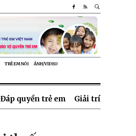
TRẺ EM NÓI
ẢNH/VIDEO
 Đáp quyền trẻ em
Giải trí