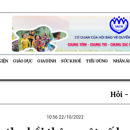
KIỆN
GIÁO DỤC
GIA ĐÌNH
SỨC KHOẺ
TIÊU DÙNG
NHÂN ÁI
Hỏi -
10:56 22/10/2022