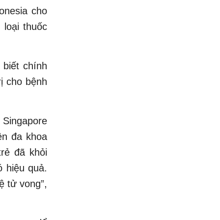
donesia cho
 loại thuốc
 biết chính
rị cho bệnh
ừ Singapore
ện đa khoa
rẻ đã khỏi
ó hiệu quả.
ệ tử vong”,