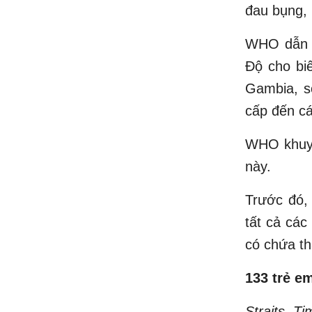
đau bụng, 
WHO dẫn t
Độ cho bi
Gambia, s
cấp đến c
WHO khuyế
này.
Trước đó,
tất cả các
có chứa th
133 trẻ e
Straits Ti