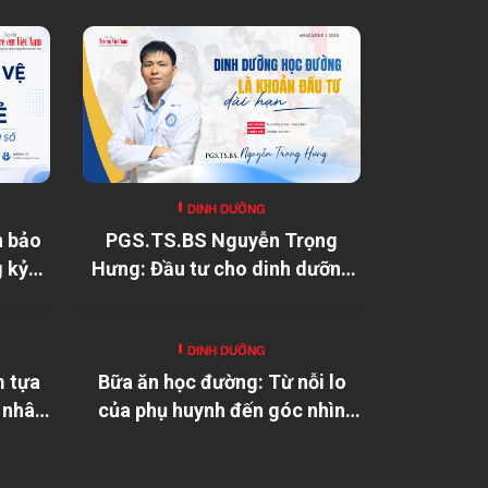
DINH DƯỠNG
n bảo
PGS.TS.BS Nguyễn Trọng
g kỷ
Hưng: Đầu tư cho dinh dưỡng
học đường là đầu tư cho tương
lai đất nước
DINH DƯỠNG
m tựa
Bữa ăn học đường: Từ nỗi lo
 nhân
của phụ huynh đến góc nhìn
của chuyên gia