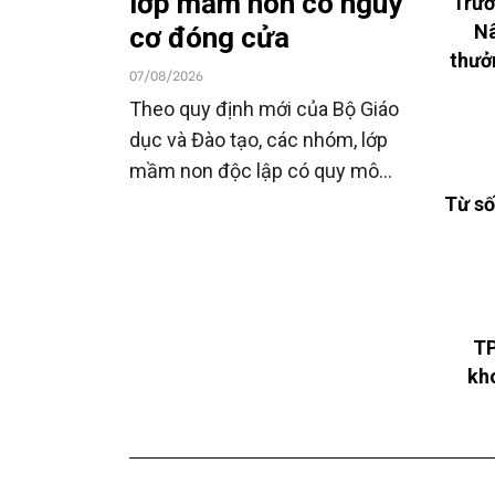
lớp mầm non có nguy
"Trườ
Nâ
cơ đóng cửa
thưở
07/08/2026
Theo quy định mới của Bộ Giáo
dục và Đào tạo, các nhóm, lớp
mầm non độc lập có quy mô
dưới 7 trẻ sẽ không còn được
Từ số
duy trì. Tại TP.HCM hiện có 285
nhóm, lớp thuộc diện này, đang
được rà soát để chuyển đổi mô
hình hoặc chấm dứt hoạt động
TP
theo quy định.
kh