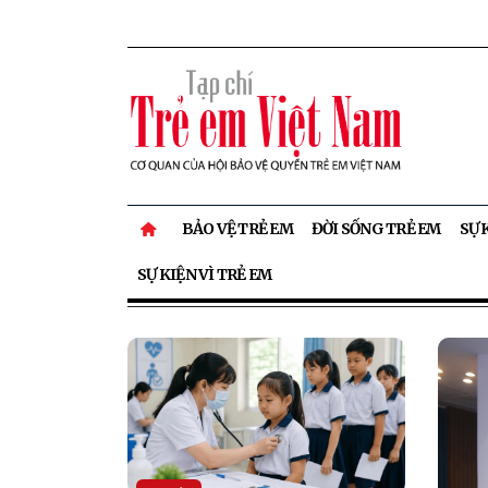
BẢO VỆ TRẺ EM
ĐỜI SỐNG TRẺ EM
SỰ 
SỰ KIỆN VÌ TRẺ EM