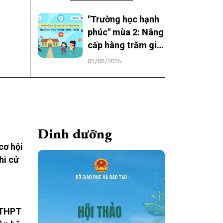
"Trường học hạnh
phúc" mùa 2: Nâng
cấp hàng trăm giải
thưởng, trao niềm
05/08/2026
vui cho học sinh cả
nước
Dinh dưỡng
cơ hội
hi cử
 THPT