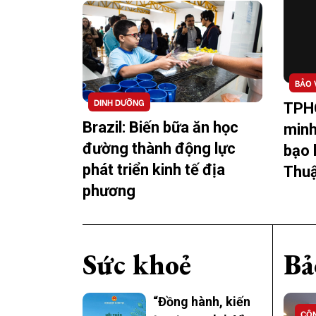
BẢO 
DINH DƯỠNG
TPH
Brazil: Biến bữa ăn học
minh
đường thành động lực
bạo 
phát triển kinh tế địa
Thuậ
phương
Sức khoẻ
Bả
“Đồng hành, kiến
CÔN