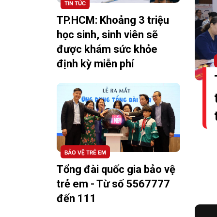
TIN TỨC
TP.HCM: Khoảng 3 triệu
học sinh, sinh viên sẽ
được khám sức khỏe
định kỳ miễn phí
BẢO VỆ TRẺ EM
Tổng đài quốc gia bảo vệ
trẻ em - Từ số 5567777
đến 111