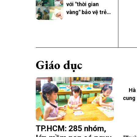
với "thời gian
vàng" bảo vệ trẻ
khỏi viêm gan B
Giáo dục
Hà 
cung 
TP.HCM: 285 nhóm,