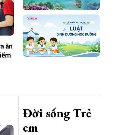
ữa ăn
điểm
Đời sống Trẻ
em