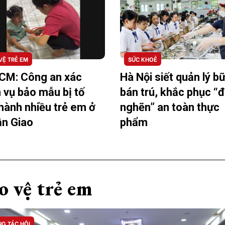
VỆ TRẺ EM
SỨC KHOẺ
CM: Công an xác
Hà Nội siết quản lý b
 vụ bảo mẫu bị tố
bán trú, khắc phục “
hành nhiều trẻ em ở
nghẽn” an toàn thực
n Giao
phẩm
o vệ trẻ em
G TÁC HỘI