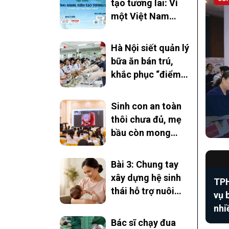
tạo tương lai: Vì
một Việt Nam
khỏe mạnh” -
Chung tay triển
Hà Nội siết quản lý
khai Chương trình
bữa ăn bán trú,
Sức khỏe học
khắc phục “điểm
đường
nghẽn” an toàn
thực phẩm
Sinh con an toàn
thôi chưa đủ, mẹ
bầu còn mong
điều gì?
Bài 3: Chung tay
xây dựng hệ sinh
TPH
thái hỗ trợ nuôi
vụ 
con bằng sữa mẹ
nhi
Bác sĩ chạy đua