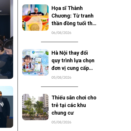
Họa sĩ Thành
Chương: Từ tranh
thần đồng tuổi thơ
đến tầm vóc văn
06/08/2026
hóa đặc sắc
Hà Nội thay đổi
quy trình lựa chọn
đơn vị cung cấp
suất ăn học đường
05/08/2026
Thiếu sân chơi cho
vệ
trẻ tại các khu
chung cư
05/08/2026