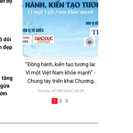
àn bộ
ở dôi
h đẹp
“Đồng hành, kiến tạo tương lai:
Vì một Việt Nam khỏe mạnh” -
 tăng
Chung tay triển khai Chương
ngừa
trình Sức khỏe học đường
Thứ sáu, 07/08/2026 | 20:09
sớm
1
2
3