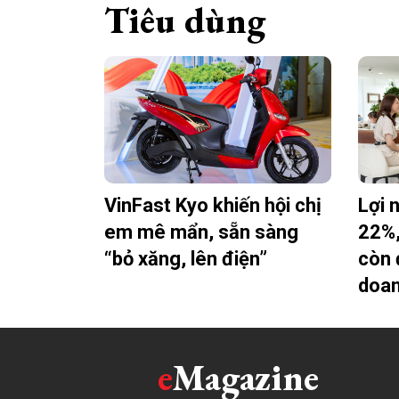
Tiêu dùng
VinFast Kyo khiến hội chị
Lợi 
em mê mẩn, sẵn sàng
22%
“bỏ xăng, lên điện”
còn 
doa
e
Magazine