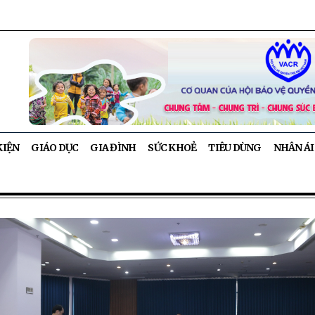
KIỆN
GIÁO DỤC
GIA ĐÌNH
SỨC KHOẺ
TIÊU DÙNG
NHÂN ÁI