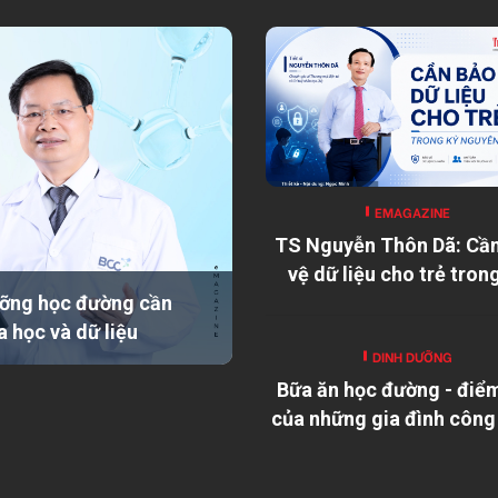
EMAGAZINE
TS Nguyễn Thôn Dã: Cầ
vệ dữ liệu cho trẻ tron
nguyên số
ỡng học đường cần
a học và dữ liệu
DINH DƯỠNG
Bữa ăn học đường - điể
của những gia đình công
xa quê