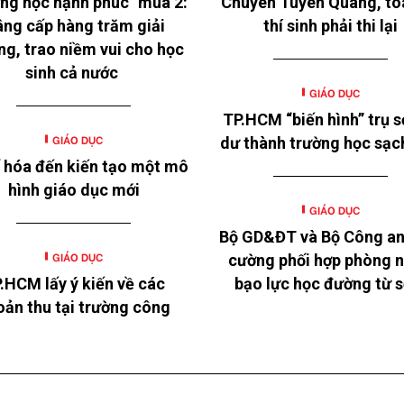
ng học hạnh phúc" mùa 2:
Chuyên Tuyên Quang, to
ng cấp hàng trăm giải
thí sinh phải thi lại
ng, trao niềm vui cho học
sinh cả nước
GIÁO DỤC
TP.HCM “biến hình” trụ s
GIÁO DỤC
dư thành trường học sạc
 hóa đến kiến tạo một mô
hình giáo dục mới
GIÁO DỤC
Bộ GD&ĐT và Bộ Công an
GIÁO DỤC
cường phối hợp phòng 
.HCM lấy ý kiến về các
bạo lực học đường từ 
oản thu tại trường công