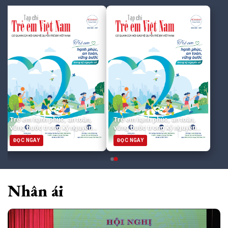
Trẻ em hạnh phúc, an toàn,
Trẻ em hạnh phúc, an toàn,
vững bước trong kỷ nguyên
vững bước trong kỷ nguyên
số
số
ĐỌC NGAY
ĐỌC NGAY
Nhân ái