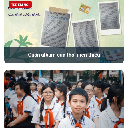
TRẺ EM NÓI
Cuốn album của thời niên thiếu