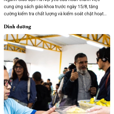
cung ứng sách giáo khoa trước ngày 15/8, tăng
cường kiểm tra chất lượng và kiểm soát chặt hoạt
động phát hành, bảo đảm mọi học sinh có đủ sách
Dinh dưỡng
trước khi bước vào năm học mới 2026-2027.