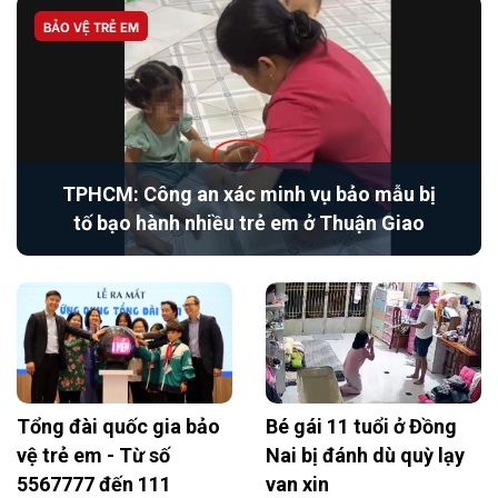
BẢO VỆ TRẺ EM
TPHCM: Công an xác minh vụ bảo mẫu bị
tố bạo hành nhiều trẻ em ở Thuận Giao
Tổng đài quốc gia bảo
Bé gái 11 tuổi ở Đồng
vệ trẻ em - Từ số
Nai bị đánh dù quỳ lạy
5567777 đến 111
van xin