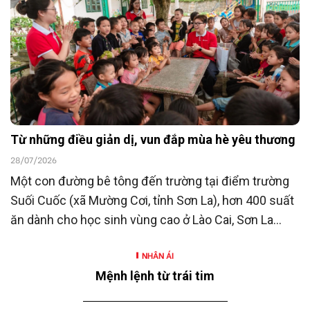
người có công với cách mạng hướng tới kỷ niệm 80
năm Ngày Thương binh - Liệt sĩ (27/7/1947 -
27/7/2027).
Từ những điều giản dị, vun đắp mùa hè yêu thương
28/07/2026
Một con đường bê tông đến trường tại điểm trường
Suối Cuốc (xã Mường Cơi, tỉnh Sơn La), hơn 400 suất
ăn dành cho học sinh vùng cao ở Lào Cai, Sơn La
cùng nhiều hoạt động hỗ trợ khác là những hoạt
NHÂN ÁI
động nằm trong chương trình “SeABankers Vì trẻ
Mệnh lệnh từ trái tim
thơ” năm 2026 với chủ đề “Mùa hè yêu thương” của
Ngân hàng TMCP Đông Nam Á (SeABank, HOSE: