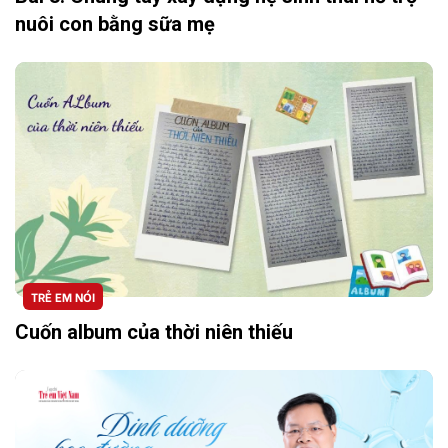
nuôi con bằng sữa mẹ
TRẺ EM NÓI
Cuốn album của thời niên thiếu