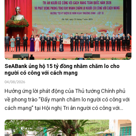
SeABank ủng hộ 15 tỷ đồng nhằm chăm lo cho
người có công với cách mạng
04/08/2026
Hưởng ứng lời phát động của Thủ tướng Chính phủ
về phong trào “Đẩy mạnh chăm lo người có công với
cách mạng” tại Hội nghị Tri ân người có công với
cách mạng toàn quốc năm 2026 tổ chức ngày
23/7/2026, Ngân hàng TMCP Đông Nam Á
(SeABank) đã ủng hộ 15 tỷ đồng góp phần chăm lo