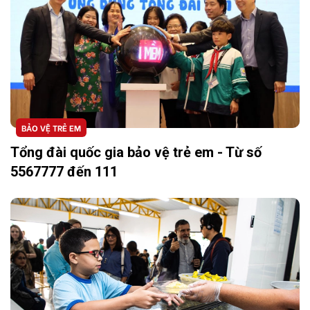
BẢO VỆ TRẺ EM
Tổng đài quốc gia bảo vệ trẻ em - Từ số
5567777 đến 111