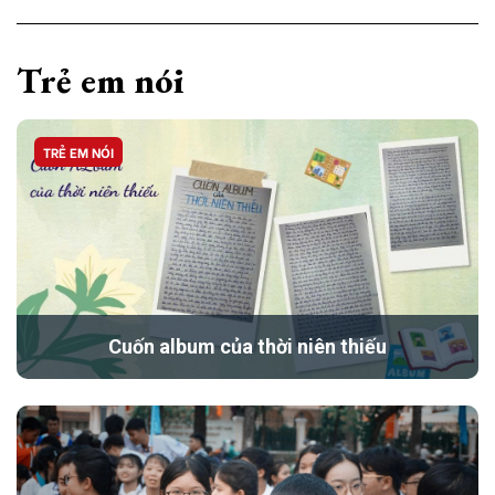
Trẻ em nói
TRẺ EM NÓI
Cuốn album của thời niên thiếu