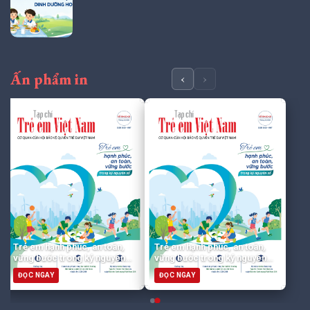
Ấn phẩm in
‹
›
Trẻ em hạnh phúc, an toàn,
Trẻ em hạnh phúc, an toàn,
vững bước trong kỷ nguyên
vững bước trong kỷ nguyên
số
số
ĐỌC NGAY
ĐỌC NGAY