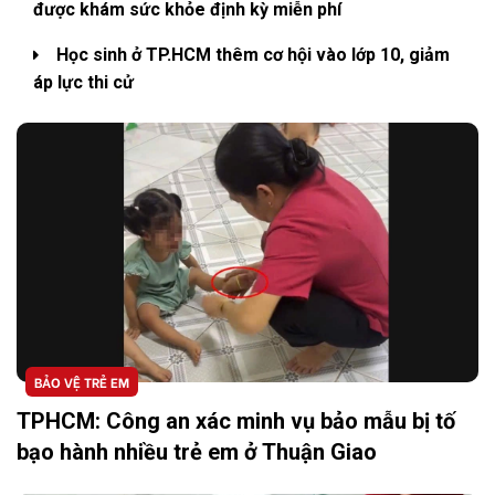
được khám sức khỏe định kỳ miễn phí
Học sinh ở TP.HCM thêm cơ hội vào lớp 10, giảm
áp lực thi cử
BẢO VỆ TRẺ EM
TPHCM: Công an xác minh vụ bảo mẫu bị tố
bạo hành nhiều trẻ em ở Thuận Giao