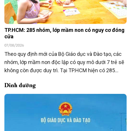
TP.HCM: 285 nhóm, lớp mầm non có nguy cơ đóng
cửa
07/08/2026
Theo quy định mới của Bộ Giáo dục và Đào tạo, các
nhóm, lớp mầm non độc lập có quy mô dưới 7 trẻ sẽ
không còn được duy trì. Tại TP.HCM hiện có 285
nhóm, lớp thuộc diện này, đang được rà soát để
Dinh dưỡng
chuyển đổi mô hình hoặc chấm dứt hoạt động theo
quy định.