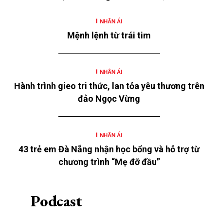
cùng nhiều hoạt động hỗ trợ khác là những hoạt
NHÂN ÁI
động nằm trong chương trình “SeABankers Vì trẻ
Mệnh lệnh từ trái tim
thơ” năm 2026 với chủ đề “Mùa hè yêu thương” của
Ngân hàng TMCP Đông Nam Á (SeABank, HOSE:
SSB) triển khai tại 12 tỉnh, thành.
NHÂN ÁI
Hành trình gieo tri thức, lan tỏa yêu thương trên
đảo Ngọc Vừng
NHÂN ÁI
43 trẻ em Đà Nẵng nhận học bổng và hỗ trợ từ
chương trình “Mẹ đỡ đầu”
Podcast