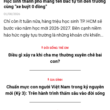
Học sinh thành phố mang tên Bác tự tin đến trường
cùng "xe buýt 0 đồng"
01/08/2026
Chỉ còn ít tuần nữa, hàng triệu học sinh TP. HCM sẽ
bước vào năm học mới 2026-2027. Bên cạnh niềm
háo hức ngày tựu trường là những khoản chi khiến
nhiều gia đình không khỏi trăn trở.
ĐỜI SỐNG TRẺ EM
Điều gì xảy ra khi cha mẹ thường xuyên chê bai
con?
GIA ĐÌNH
Chuẩn mực con người Việt Nam trong kỷ nguyên
mới (Kỳ 3): Trên hành trình thấm sâu vào đời sống