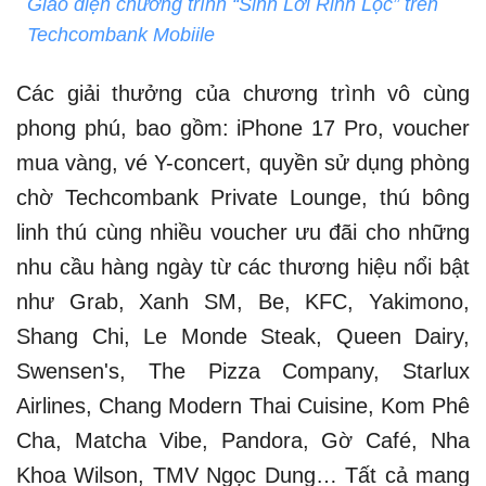
Giao diện chương trình “Sinh Lời Rinh Lộc” trên
Techcombank Mobiile
Các giải thưởng của chương trình vô cùng
phong phú, bao gồm: iPhone 17 Pro, voucher
mua vàng, vé Y-concert, quyền sử dụng phòng
chờ Techcombank Private Lounge, thú bông
linh thú cùng nhiều voucher ưu đãi cho những
nhu cầu hàng ngày từ các thương hiệu nổi bật
như Grab, Xanh SM, Be, KFC, Yakimono,
Shang Chi, Le Monde Steak, Queen Dairy,
Swensen's, The Pizza Company, Starlux
Airlines, Chang Modern Thai Cuisine, Kom Phê
Cha, Matcha Vibe, Pandora, Gờ Café, Nha
Khoa Wilson, TMV Ngọc Dung… Tất cả mang