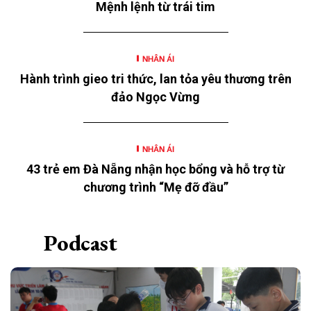
Mệnh lệnh từ trái tim
thơ” năm 2026 với chủ đề “Mùa hè yêu thương” của
Ngân hàng TMCP Đông Nam Á (SeABank, HOSE:
SSB) triển khai tại 12 tỉnh, thành.
NHÂN ÁI
Hành trình gieo tri thức, lan tỏa yêu thương trên
đảo Ngọc Vừng
NHÂN ÁI
43 trẻ em Đà Nẵng nhận học bổng và hỗ trợ từ
chương trình “Mẹ đỡ đầu”
Podcast