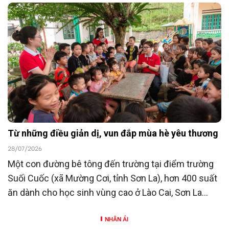
23/7/2026, Ngân hàng TMCP Đông Nam Á
(SeABank) đã ủng hộ 15 tỷ đồng góp phần chăm lo
người có công với cách mạng hướng tới kỷ niệm 80
năm Ngày Thương binh - Liệt sĩ (27/7/1947 -
27/7/2027).
Từ những điều giản dị, vun đắp mùa hè yêu thương
28/07/2026
Một con đường bê tông đến trường tại điểm trường
Suối Cuốc (xã Mường Cơi, tỉnh Sơn La), hơn 400 suất
ăn dành cho học sinh vùng cao ở Lào Cai, Sơn La
cùng nhiều hoạt động hỗ trợ khác là những hoạt
NHÂN ÁI
động nằm trong chương trình “SeABankers Vì trẻ