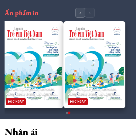
Ấn phẩm in
‹
›
Trẻ em hạnh phúc, an toàn,
Trẻ em hạnh phúc, an toàn,
vững bước trong kỷ nguyên
vững bước trong kỷ nguyên
số
số
ĐỌC NGAY
ĐỌC NGAY
Nhân ái