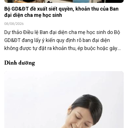
Bộ GD&ĐT đề xuất siết quyền, khoản thu của Ban
đại diện cha mẹ học sinh
08/08/2026
Dự thảo Điều lệ Ban đại diện cha mẹ học sinh do Bộ
GD&ĐT đang lấy ý kiến quy định rõ ban đại diện
không được tự đặt ra khoản thu, ép buộc hoặc gây
áp lực đóng góp; việc hỗ trợ phải hoàn toàn tự
Dinh dưỡng
nguyện và không ảnh hưởng đến quyền lợi của học
sinh. Dự thảo đồng thời mở rộng vai trò giám sát,
phản ánh và đối thoại của phụ huynh với nhà trường.