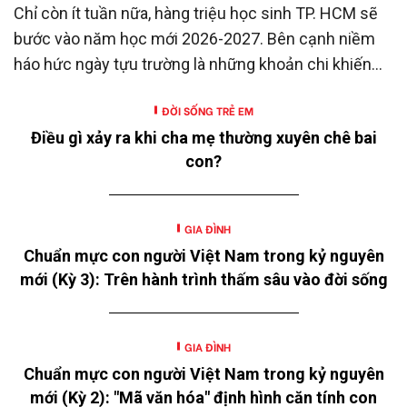
Chỉ còn ít tuần nữa, hàng triệu học sinh TP. HCM sẽ
bước vào năm học mới 2026-2027. Bên cạnh niềm
háo hức ngày tựu trường là những khoản chi khiến
nhiều gia đình không khỏi trăn trở.
ĐỜI SỐNG TRẺ EM
Điều gì xảy ra khi cha mẹ thường xuyên chê bai
con?
GIA ĐÌNH
Chuẩn mực con người Việt Nam trong kỷ nguyên
mới (Kỳ 3): Trên hành trình thấm sâu vào đời sống
GIA ĐÌNH
Chuẩn mực con người Việt Nam trong kỷ nguyên
mới (Kỳ 2): "Mã văn hóa" định hình căn tính con