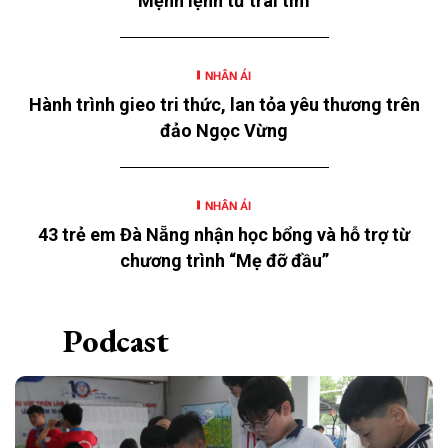
Mệnh lệnh từ trái tim
thơ” năm 2026 với chủ đề “Mùa hè yêu thương” của
Ngân hàng TMCP Đông Nam Á (SeABank, HOSE:
SSB) triển khai tại 12 tỉnh, thành.
NHÂN ÁI
Hành trình gieo tri thức, lan tỏa yêu thương trên
đảo Ngọc Vừng
NHÂN ÁI
43 trẻ em Đà Nẵng nhận học bổng và hỗ trợ từ
chương trình “Mẹ đỡ đầu”
Podcast