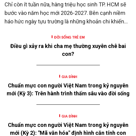
Chỉ còn ít tuần nữa, hàng triệu học sinh TP. HCM sẽ
bước vào năm học mới 2026-2027. Bên cạnh niềm
háo hức ngày tựu trường là những khoản chi khiến
nhiều gia đình không khỏi trăn trở.
ĐỜI SỐNG TRẺ EM
Điều gì xảy ra khi cha mẹ thường xuyên chê bai
con?
GIA ĐÌNH
Chuẩn mực con người Việt Nam trong kỷ nguyên
mới (Kỳ 3): Trên hành trình thấm sâu vào đời sống
GIA ĐÌNH
Chuẩn mực con người Việt Nam trong kỷ nguyên
mới (Kỳ 2): "Mã văn hóa" định hình căn tính con