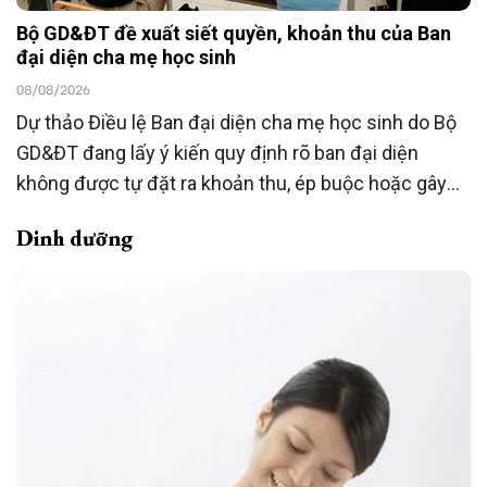
Bộ GD&ĐT đề xuất siết quyền, khoản thu của Ban
đại diện cha mẹ học sinh
08/08/2026
Dự thảo Điều lệ Ban đại diện cha mẹ học sinh do Bộ
GD&ĐT đang lấy ý kiến quy định rõ ban đại diện
không được tự đặt ra khoản thu, ép buộc hoặc gây
áp lực đóng góp; việc hỗ trợ phải hoàn toàn tự
Dinh dưỡng
nguyện và không ảnh hưởng đến quyền lợi của học
sinh. Dự thảo đồng thời mở rộng vai trò giám sát,
phản ánh và đối thoại của phụ huynh với nhà trường.