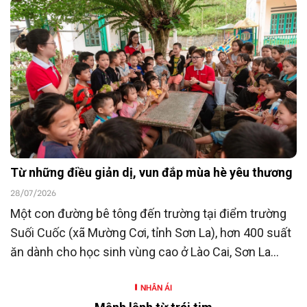
23/7/2026, Ngân hàng TMCP Đông Nam Á
(SeABank) đã ủng hộ 15 tỷ đồng góp phần chăm lo
người có công với cách mạng hướng tới kỷ niệm 80
năm Ngày Thương binh - Liệt sĩ (27/7/1947 -
27/7/2027).
Từ những điều giản dị, vun đắp mùa hè yêu thương
28/07/2026
Một con đường bê tông đến trường tại điểm trường
Suối Cuốc (xã Mường Cơi, tỉnh Sơn La), hơn 400 suất
ăn dành cho học sinh vùng cao ở Lào Cai, Sơn La
cùng nhiều hoạt động hỗ trợ khác là những hoạt
NHÂN ÁI
động nằm trong chương trình “SeABankers Vì trẻ