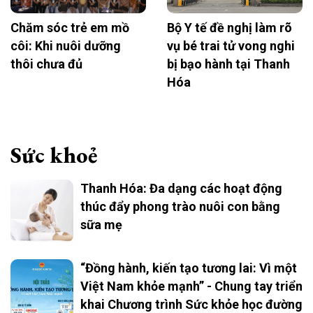
Chăm sóc trẻ em mồ
Bộ Y tế đề nghị làm rõ
côi: Khi nuôi dưỡng
vụ bé trai tử vong nghi
thôi chưa đủ
bị bạo hành tại Thanh
Hóa
Sức khoẻ
Thanh Hóa: Đa dạng các hoạt động
thúc đẩy phong trào nuôi con bằng
sữa mẹ
“Đồng hành, kiến tạo tương lai: Vì một
Việt Nam khỏe mạnh” - Chung tay triển
khai Chương trình Sức khỏe học đường