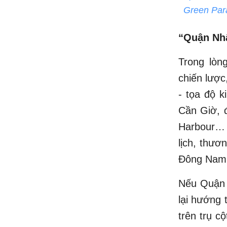
Green Para
“Quận Nhấ
Trong lòn
chiến lược
- tọa độ 
Cần Giờ, 
Harbour… g
lịch, thươ
Đông Nam
Nếu Quận 1
lại hướng 
trên trụ c