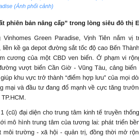
dise (Ảnh phối cảnh)
t phiên bản nâng cấp” trong lòng siêu đô thị
g Vinhomes Green Paradise, Vịnh Tiên nắm vị t
, liền kề ga depot đường sắt tốc độ cao Bến Thàn
kim cương của một CBD ven biển. Ở phạm vi rộn
đường vượt biển Cần Giờ - Vũng Tàu, cảng biển
iúp khu vực trở thành “điểm hợp lưu” của mọi d
ng mại và đầu tư đang đổ mạnh về cực tăng trưở
 TP.HCM.
 (cũ) đại diện cho trung tâm kinh tế truyền thống
tới mô hình trung tâm của tương lai: phát triển b
ột môi trường - xã hội - quản trị, đồng thời mở rộ