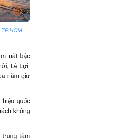
ủa TP.HCM
sầm uất bậc
ởi, Lê Lợi,
oa nắm giữ
g hiệu quốc
khách không
, trung tâm