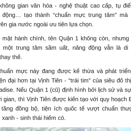
 không gian văn hóa - nghệ thuật cao cấp, tụ đi
sôi động… tạo thành “chuẩn mực trung tâm” mà 
ên gia nước ngoài ưu tiên lựa chọn.
 mặt hành chính, tên Quận 1 không còn, nhưng gi
 một trung tâm sầm uất, năng động vẫn là di 
thay thế.
chuẩn mực này đang được kế thừa và phát triển
iện đại hơn tại Vịnh Tiên - “trái tim” của siêu đô t
dise. Nếu Quận 1 (cũ) định hình bởi lịch sử và sự 
hời gian, thì Vịnh Tiên được kiến tạo với quy hoạch
 tầng đồng bộ, tiện ích quốc tế vượt chuẩn thư
 xanh - sinh thái hiếm có.