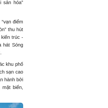
di sản hóa”
ụ “vạn điểm
òn” thu hút
kiến trúc -
à hát Sóng
.
ác khu phố
ách sạn cao
ận hành bởi
 mặt biển,