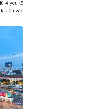
đủ 4 yếu tố
 dấu ấn văn