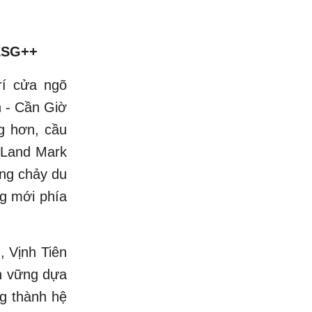
 ESG++
rí cửa ngõ
h - Cần Giờ
g hơn, cầu
 Land Mark
òng chảy du
ng mới phía
, Vịnh Tiên
ền vững dựa
ng thành hệ