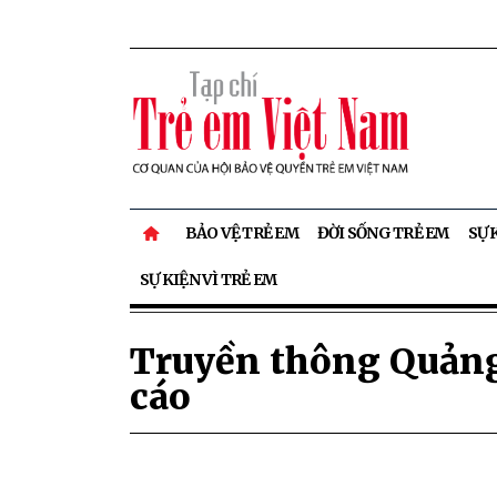
BẢO VỆ TRẺ EM
ĐỜI SỐNG TRẺ EM
SỰ 
SỰ KIỆN VÌ TRẺ EM
Truyền thông Quản
cáo