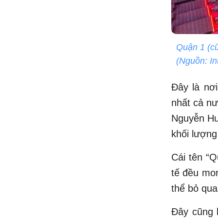
Quận 1 (cũ
(Nguồn: In
Đây là nơi
nhất cả nư
Nguyễn Hu
khối lượng
Cái tên “Q
tế đều mon
thể bỏ qua
Đây cũng l