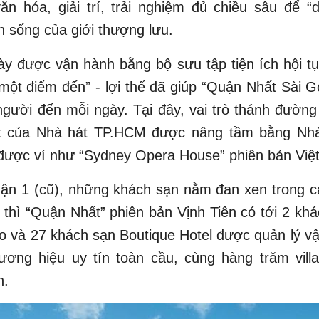
văn hóa, giải trí, trải nghiệm đủ chiều sâu để “
 sống của giới thượng lưu.
y được vận hành bằng bộ sưu tập tiện ích hội t
một điểm đến” - lợi thế đã giúp “Quận Nhất Sài G
 người đến mỗi ngày. Tại đây, vai trò thánh đường 
t của Nhà hát TP.HCM được nâng tầm bằng Nh
được ví như “Sydney Opera House” phiên bản Việt
uận 1 (cũ), những khách sạn nằm đan xen trong c
, thì “Quận Nhất” phiên bản Vịnh Tiên có tới 2 kh
o và 27 khách sạn Boutique Hotel được quản lý v
ương hiệu uy tín toàn cầu, cùng hàng trăm villa
n.