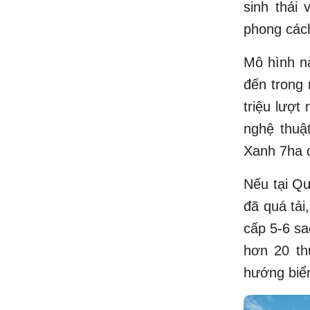
sinh thái 
phong cách
Mô hình nà
đến trong 
triệu lượt
nghệ thuậ
Xanh 7ha 
Nếu tại Q
đã quá tải
cấp 5-6 sa
hơn 20 th
hướng biể