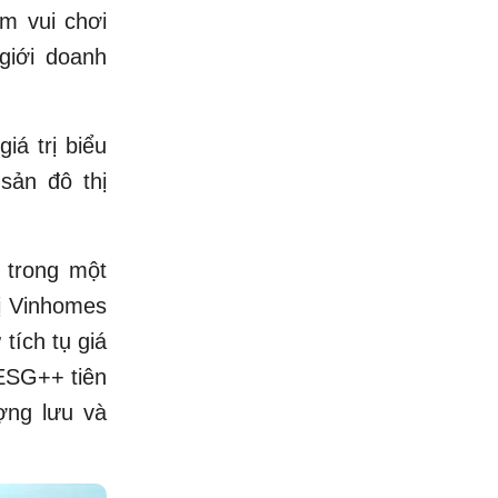
ểm vui chơi
giới doanh
á trị biểu
sản đô thị
 trong một
hị Vinhomes
tích tụ giá
 ESG++ tiên
ợng lưu và