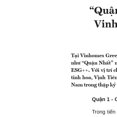
“Quận
Vinh
Tại Vinhomes Gree
như “Quận Nhất” mớ
ESG++. Với vị trí c
tinh hoa, Vịnh Tiê
Nam trong thập kỷ 
Quận 1 - 
Trong tiến