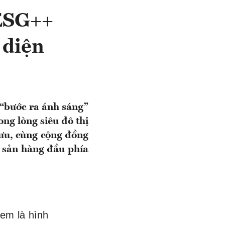
 ESG++
 diện
“bước ra ánh sáng”
ng lòng siêu đô thị
 lưu, cùng cộng đồng
h sản hàng đầu phía
xem là hình