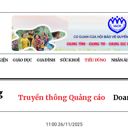
KIỆN
GIÁO DỤC
GIA ĐÌNH
SỨC KHOẺ
TIÊU DÙNG
NHÂN ÁI
g
Truyền thông Quảng cáo
Doa
11:00 26/11/2025