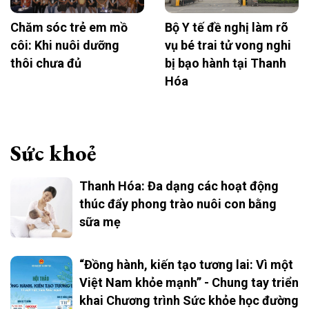
Chăm sóc trẻ em mồ
Bộ Y tế đề nghị làm rõ
côi: Khi nuôi dưỡng
vụ bé trai tử vong nghi
thôi chưa đủ
bị bạo hành tại Thanh
Hóa
Sức khoẻ
Thanh Hóa: Đa dạng các hoạt động
thúc đẩy phong trào nuôi con bằng
sữa mẹ
“Đồng hành, kiến tạo tương lai: Vì một
Việt Nam khỏe mạnh” - Chung tay triển
khai Chương trình Sức khỏe học đường