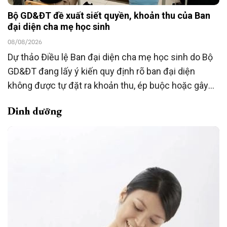
Bộ GD&ĐT đề xuất siết quyền, khoản thu của Ban
đại diện cha mẹ học sinh
08/08/2026
Dự thảo Điều lệ Ban đại diện cha mẹ học sinh do Bộ
GD&ĐT đang lấy ý kiến quy định rõ ban đại diện
không được tự đặt ra khoản thu, ép buộc hoặc gây
áp lực đóng góp; việc hỗ trợ phải hoàn toàn tự
Dinh dưỡng
nguyện và không ảnh hưởng đến quyền lợi của học
sinh. Dự thảo đồng thời mở rộng vai trò giám sát,
phản ánh và đối thoại của phụ huynh với nhà trường.