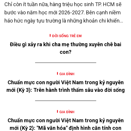
Chỉ còn ít tuần nữa, hàng triệu học sinh TP. HCM sẽ
bước vào năm học mới 2026-2027. Bên cạnh niềm
háo hức ngày tựu trường là những khoản chi khiến
nhiều gia đình không khỏi trăn trở.
ĐỜI SỐNG TRẺ EM
Điều gì xảy ra khi cha mẹ thường xuyên chê bai
con?
GIA ĐÌNH
Chuẩn mực con người Việt Nam trong kỷ nguyên
mới (Kỳ 3): Trên hành trình thấm sâu vào đời sống
GIA ĐÌNH
Chuẩn mực con người Việt Nam trong kỷ nguyên
mới (Kỳ 2): "Mã văn hóa" định hình căn tính con