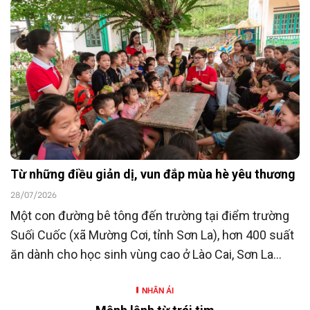
23/7/2026, Ngân hàng TMCP Đông Nam Á
(SeABank) đã ủng hộ 15 tỷ đồng góp phần chăm lo
người có công với cách mạng hướng tới kỷ niệm 80
năm Ngày Thương binh - Liệt sĩ (27/7/1947 -
27/7/2027).
Từ những điều giản dị, vun đắp mùa hè yêu thương
28/07/2026
Một con đường bê tông đến trường tại điểm trường
Suối Cuốc (xã Mường Cơi, tỉnh Sơn La), hơn 400 suất
ăn dành cho học sinh vùng cao ở Lào Cai, Sơn La
cùng nhiều hoạt động hỗ trợ khác là những hoạt
NHÂN ÁI
động nằm trong chương trình “SeABankers Vì trẻ