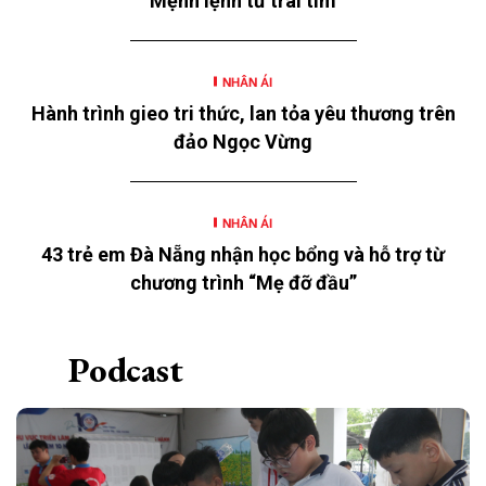
Mệnh lệnh từ trái tim
thơ” năm 2026 với chủ đề “Mùa hè yêu thương” của
Ngân hàng TMCP Đông Nam Á (SeABank, HOSE:
SSB) triển khai tại 12 tỉnh, thành.
NHÂN ÁI
Hành trình gieo tri thức, lan tỏa yêu thương trên
đảo Ngọc Vừng
NHÂN ÁI
43 trẻ em Đà Nẵng nhận học bổng và hỗ trợ từ
chương trình “Mẹ đỡ đầu”
Podcast