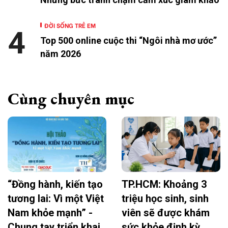
ĐỜI SỐNG TRẺ EM
4
Top 500 online cuộc thi “Ngôi nhà mơ ước”
năm 2026
Cùng chuyên mục
“Đồng hành, kiến tạo
TP.HCM: Khoảng 3
tương lai: Vì một Việt
triệu học sinh, sinh
Nam khỏe mạnh” -
viên sẽ được khám
Chung tay triển khai
sức khỏe định kỳ