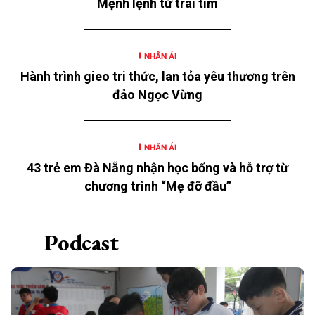
Mệnh lệnh từ trái tim
thơ” năm 2026 với chủ đề “Mùa hè yêu thương” của
Ngân hàng TMCP Đông Nam Á (SeABank, HOSE:
SSB) triển khai tại 12 tỉnh, thành.
NHÂN ÁI
Hành trình gieo tri thức, lan tỏa yêu thương trên
đảo Ngọc Vừng
NHÂN ÁI
43 trẻ em Đà Nẵng nhận học bổng và hỗ trợ từ
chương trình “Mẹ đỡ đầu”
Podcast