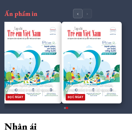
Ấn phẩm in
‹
›
Trẻ em hạnh phúc, an toàn,
Trẻ em hạnh phúc, an toàn,
vững bước trong kỷ nguyên
vững bước trong kỷ nguyên
số
số
ĐỌC NGAY
ĐỌC NGAY
Nhân ái