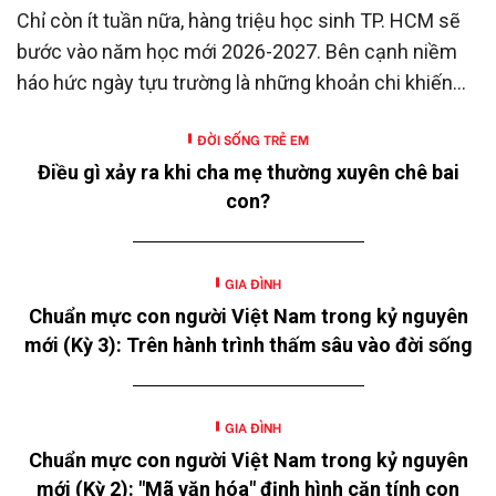
Chỉ còn ít tuần nữa, hàng triệu học sinh TP. HCM sẽ
bước vào năm học mới 2026-2027. Bên cạnh niềm
háo hức ngày tựu trường là những khoản chi khiến
nhiều gia đình không khỏi trăn trở.
ĐỜI SỐNG TRẺ EM
Điều gì xảy ra khi cha mẹ thường xuyên chê bai
con?
GIA ĐÌNH
Chuẩn mực con người Việt Nam trong kỷ nguyên
mới (Kỳ 3): Trên hành trình thấm sâu vào đời sống
GIA ĐÌNH
Chuẩn mực con người Việt Nam trong kỷ nguyên
mới (Kỳ 2): "Mã văn hóa" định hình căn tính con