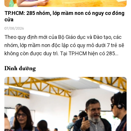
TP.HCM: 285 nhóm, lớp mầm non có nguy cơ đóng
cửa
07/08/2026
Theo quy định mới của Bộ Giáo dục và Đào tạo, các
nhóm, lớp mầm non độc lập có quy mô dưới 7 trẻ sẽ
không còn được duy trì. Tại TP.HCM hiện có 285
nhóm, lớp thuộc diện này, đang được rà soát để
Dinh dưỡng
chuyển đổi mô hình hoặc chấm dứt hoạt động theo
quy định.