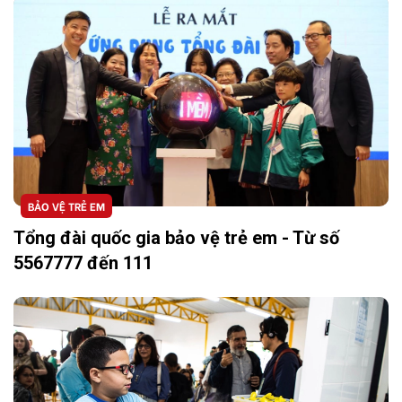
BẢO VỆ TRẺ EM
Tổng đài quốc gia bảo vệ trẻ em - Từ số
5567777 đến 111