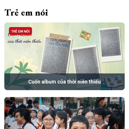
Trẻ em nói
TRẺ EM NÓI
Cuốn album của thời niên thiếu