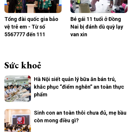
Tổng đài quốc gia bảo
Bé gái 11 tuổi ở Đồng
vệ trẻ em - Từ số
Nai bị đánh dù quỳ lạy
5567777 đến 111
van xin
Sức khoẻ
Hà Nội siết quản lý bữa ăn bán trú,
khắc phục “điểm nghẽn” an toàn thực
phẩm
Sinh con an toàn thôi chưa đủ, mẹ bầu
còn mong điều gì?