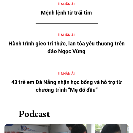
NHÂN ÁI
động nằm trong chương trình “SeABankers Vì trẻ
Mệnh lệnh từ trái tim
thơ” năm 2026 với chủ đề “Mùa hè yêu thương” của
Ngân hàng TMCP Đông Nam Á (SeABank, HOSE:
SSB) triển khai tại 12 tỉnh, thành.
NHÂN ÁI
Hành trình gieo tri thức, lan tỏa yêu thương trên
đảo Ngọc Vừng
NHÂN ÁI
43 trẻ em Đà Nẵng nhận học bổng và hỗ trợ từ
chương trình “Mẹ đỡ đầu”
Podcast