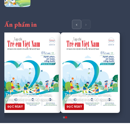
Ấn phẩm in
‹
›
Trẻ em hạnh phúc, an toàn,
Trẻ em hạnh phúc, an toàn,
vững bước trong kỷ nguyên
vững bước trong kỷ nguyên
số
số
ĐỌC NGAY
ĐỌC NGAY