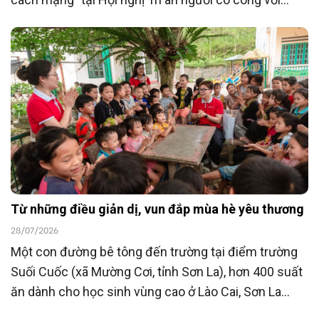
cách mạng toàn quốc năm 2026 tổ chức ngày
23/7/2026, Ngân hàng TMCP Đông Nam Á
(SeABank) đã ủng hộ 15 tỷ đồng góp phần chăm lo
người có công với cách mạng hướng tới kỷ niệm 80
năm Ngày Thương binh - Liệt sĩ (27/7/1947 -
27/7/2027).
Từ những điều giản dị, vun đắp mùa hè yêu thương
28/07/2026
Một con đường bê tông đến trường tại điểm trường
Suối Cuốc (xã Mường Cơi, tỉnh Sơn La), hơn 400 suất
ăn dành cho học sinh vùng cao ở Lào Cai, Sơn La
cùng nhiều hoạt động hỗ trợ khác là những hoạt