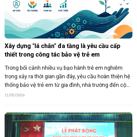
Xây dựng "lá chắn" đa tầng là yêu cầu cấp
thiết trong công tác bảo vệ trẻ em
Trong bối cảnh nhiều vụ bạo hành trẻ em nghiêm
trọng xảy ra thời gian gần đây, yêu cầu hoàn thiện hệ
thống bảo vệ trẻ em từ gia đình, nhà trường đến cộng
đồng trở nên cấp thiết hơn bao giờ hết. Để trẻ em
11/05/2026
được sống trong môi trường an toàn, cần sự thay đổi
từ nhận thức của mỗi cá nhân đến cơ chế phát hiện,
can thiệp và hỗ trợ của các cơ quan chức năng.