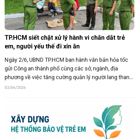
TP.HCM siết chặt xử lý hành vi chăn dắt trẻ
em, người yếu thế đi xin ăn
Ngày 2/6, UBND TP.HCM ban hành văn bản hỏa tốc
gửi Công an thành phố cùng các sở, ngành, địa
phương về việc tăng cường quản lý người lang thang
xin ăn và các đối tượng cần được bảo vệ khẩn cấp.
03/06/2026
Đáng chú ý, thành phố yêu cầu tập trung phát hiện,
xử lý nghiêm các hành vi chăn dắt, xúi giục, lôi kéo
trẻ em và người yếu thế đi xin ăn nhằm trục lợi.