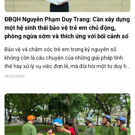
ĐBQH Nguyễn Phạm Duy Trang: Cần xây dựng
một hệ sinh thái bảo vệ trẻ em chủ động,
phòng ngừa sớm và thích ứng với bối cảnh số
Bảo vệ và chăm sóc trẻ em trong kỷ nguyên số
không còn là câu chuyện của những giải pháp tình
thế hay xử lý vụ việc đơn lẻ, mà đòi hỏi một tư duy hệ
thống và những quyết sách mang tính phòng ngừa
08/07/2026
sớm.