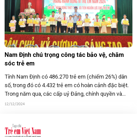
Nam Định chú trọng công tác bảo vệ, chăm
sóc trẻ em
Tỉnh Nam Định có 486.270 trẻ em (chiếm 26%) dân
số, trong đó có 4.432 trẻ em có hoàn cảnh đặc biệt.
Trong năm qua, các cấp uỷ Đảng, chính quyền và
nhân dân trong tỉnh tiếp tục quan tâm và tạo điều
12/12/2024
kiện tốt nhất cho trẻ em, đảm bảo cho mọi trẻ em có
môi trường lành mạnh để phát triển.