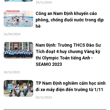
29/11/2024
Công an Nam Định khuyến cáo
phòng, chống đuối nước trong dịp
hè
26/04/2024
Nam Định: Trường THCS Đào Sư
Tích đoạt 4 huy chương Vàng kỳ
thi Olympic Toán tiếng Anh -
SEAMO 2023
18/12/2023
TP Nam Định nghiêm cấm học sinh
đi xe máy điện đến trường từ 1/11
02/11/2023