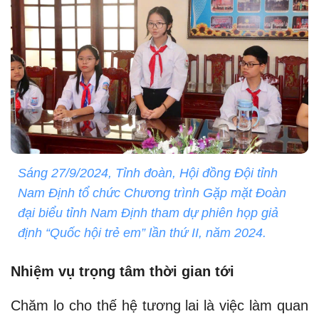
Sáng 27/9/2024, Tỉnh đoàn, Hội đồng Đội tỉnh
Nam Định tổ chức Chương trình Gặp mặt Đoàn
đại biểu tỉnh Nam Định tham dự phiên họp giả
định “Quốc hội trẻ em” lần thứ II, năm 2024.
Nhiệm vụ trọng tâm thời gian tới
Chăm lo cho thế hệ tương lai là việc làm quan