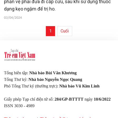
phản vệ phải đưa đi cấp cứu, sau khi sử dụng thuốc
dạng kẹo ngậm để trị ho.
03/04/2024
1
Cuối
Tổng biên tập:
Nhà báo Bùi Văn Khương
Tổng Thư ký:
Nhà báo Nguyễn Ngọc Quang
Phó Tổng Thư ký (thường trực):
Nhà báo Vũ Kim Linh
Giấy phép Tạp chí điện tử số:
284/GP-BTTTT
ngày
10/6/2022
ISSN 3030 - 4989