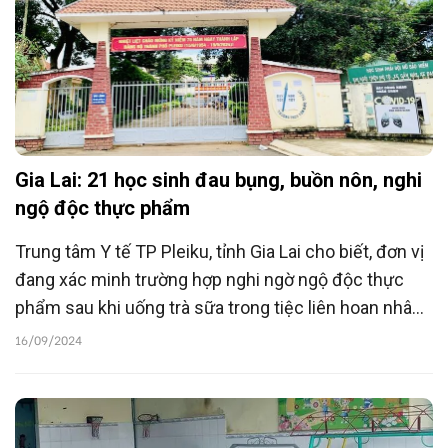
Gia Lai: 21 học sinh đau bụng, buồn nôn, nghi
ngộ độc thực phẩm
Trung tâm Y tế TP Pleiku, tỉnh Gia Lai cho biết, đơn vị
đang xác minh trường hợp nghi ngờ ngộ độc thực
phẩm sau khi uống trà sữa trong tiệc liên hoan nhân
dịp Tết Trung thu tại lớp 7.1 Trường THCS Tôn Đức
16/09/2024
Thắng (phường Thống Nhất) khiến 21 học sinh đau
bụng, buồn nôn.