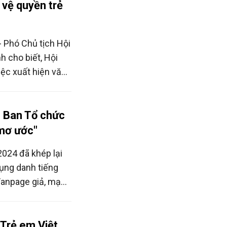
vệ quyền trẻ
 Phó Chủ tịch Hội
 cho biết, Hội
iệc xuất hiện văn
tuyên truyền phát
ủa em 2024'.
h Ban Tổ chức
 mơ ước"
2024 đã khép lại
dụng danh tiếng
 Fanpage giả, mạo
a đảo các bậc phụ
Trẻ em Việt