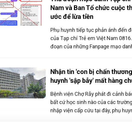
Nam và Ban Tổ chức cuộc th
ước để lừa tiền
Phụ huynh tiếp tục phản ánh đến 
của Tạp chí Trẻ em Việt Nam 0816
đoạn của những Fanpage mạo danh
Việt Nam và Ban Tổ chức cuộc thi 
mơ ước, yêu cầu phụ huynh phải đó
hành vi lừa đảo nghiêm trọng. Thể l
Nhận tin 'con bị chấn thương
tranh Ngôi nhà mơ ước đã quy định 
huynh 'sập bẫy' mất hàng ch
thu phí tham gia.
Bệnh viện Chợ Rẫy phát đi cảnh bá
bất cứ học sinh nào của các trườn
nhập viện cấp cứu tại đây, phụ huy
tránh bị lừa đảo.