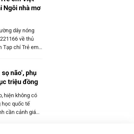
i Ngôi nhà mơ
đường dây nóng
.221166 về thủ
 Tạp chí Trẻ em
vẽ tranh Ngôi nhà
ng phí. Đây là
ệ cuộc thi vẽ
 sọ não', phụ
rất rõ việc không
ục triệu đồng
o, hiện không có
g học quốc tế
nh cần cảnh giác