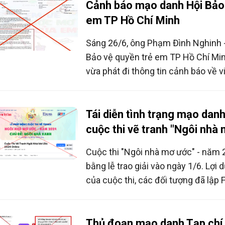
Cảnh báo mạo danh Hội Bảo 
em TP Hồ Chí Minh
Sáng 26/6, ông Phạm Đình Nghinh -
Bảo vệ quyền trẻ em TP Hồ Chí Minh
vừa phát đi thông tin cảnh báo về v
bản mạo danh đơn vị với nội dung '
động chương trình Em vẽ ước mơ c
Tái diễn tình trạng mạo dan
cuộc thi vẽ tranh "Ngôi nhà
Cuộc thi "Ngôi nhà mơ ước" - năm 
bằng lễ trao giải vào ngày 1/6. Lợi 
của cuộc thi, các đối tượng đã lập
danh Ban Tổ chức nhằm lôi kéo, lừ
huynh, học sinh.
Thủ đoạn mạo danh Tạp chí 