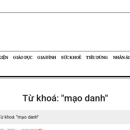
KIỆN
GIÁO DỤC
GIA ĐÌNH
SỨC KHOẺ
TIÊU DÙNG
NHÂN ÁI
Từ khoá: "mạo danh"
Từ khoá: "mạo danh"