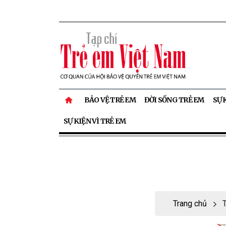
BẢO VỆ TRẺ EM
ĐỜI SỐNG TRẺ EM
SỰ 
SỰ KIỆN VÌ TRẺ EM
Trang chủ