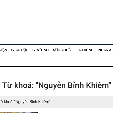
KIỆN
GIÁO DỤC
GIA ĐÌNH
SỨC KHOẺ
TIÊU DÙNG
NHÂN ÁI
Từ khoá: "Nguyễn Bỉnh Khiêm"
Từ khoá: "Nguyễn Bỉnh Khiêm"