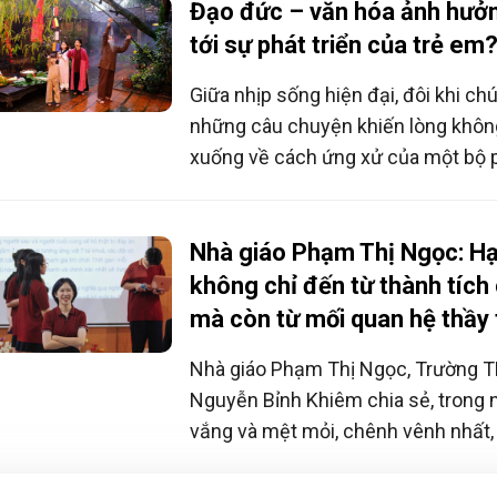
Đạo đức – văn hóa ảnh hưởn
tới sự phát triển của trẻ em
Giữa nhịp sống hiện đại, đôi khi ch
những câu chuyện khiến lòng khôn
xuống về cách ứng xử của một bộ 
thanh thiếu niên. Từ đó, nhiều ngườ
ngẫm: Trong hành trình lớn lên của 
những giá trị đạo đức và văn hóa v
Nhà giáo Phạm Thị Ngọc: H
nguồn bền bỉ của giáo dục, đang đượ
không chỉ đến từ thành tích
nối ra sao?”.
mà còn từ mối quan hệ thầy 
Nhà giáo Phạm Thị Ngọc, Trường
Nguyễn Bỉnh Khiêm chia sẻ, trong 
vắng và mệt mỏi, chênh vênh nhất,
chân thành của những cô cậu học t
và đầy năng lượng là điểm tựa giú