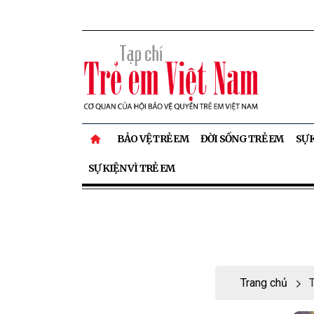
BẢO VỆ TRẺ EM
ĐỜI SỐNG TRẺ EM
SỰ 
SỰ KIỆN VÌ TRẺ EM
Trang chủ