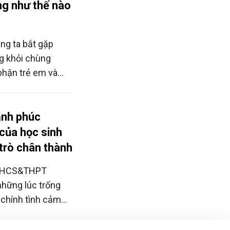
g như thế nào
?
úng ta bắt gặp
g khỏi chùng
phận trẻ em và
i lặng lẽ suy
trẻ hôm nay,
ốn từng là mạch
ạnh phúc
c gìn giữ và tiếp
 của học sinh
trò chân thành
 THCS&THPT
những lúc trống
 chính tình cảm
rò nhỏ bộc trực
p cô có thêm động