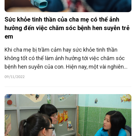
Sức khỏe tinh thần của cha mẹ có thể ảnh
hưởng đến việc chăm sóc bệnh hen suyễn trẻ
em
Khi cha mẹ bị trầm cảm hay sức khỏe tinh thần
không tốt có thể làm ảnh hưởng tới việc chăm sóc
bệnh hen suyễn của con. Hiện nay, một vài nghiên
cứu cho thấy, việc kiểm soát bệnh hen suyễn của trẻ
09/11/2022
bao gồm cả việc đánh giá sức khỏe tinh thần của
cha mẹ.