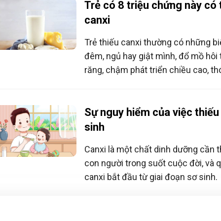
Trẻ có 8 triệu chứng này có 
canxi
Trẻ thiếu canxi thường có những bi
đêm, ngủ hay giật mình, đổ mồ hô
răng, chậm phát triển chiều cao, t
rụng tóc, táo bón, biếng ăn…
Sự nguy hiểm của việc thiếu 
sinh
Canxi là một chất dinh dưỡng cần t
con người trong suốt cuộc đời, và qu
canxi bắt đầu từ giai đoạn sơ sinh.