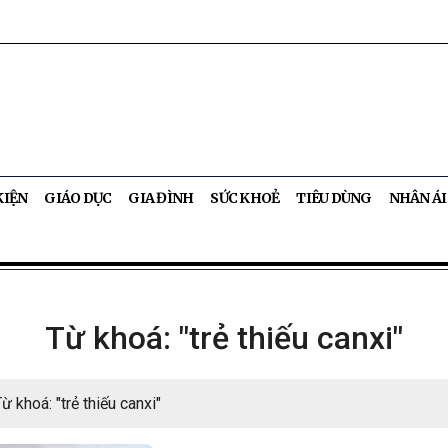
KIỆN
GIÁO DỤC
GIA ĐÌNH
SỨC KHOẺ
TIÊU DÙNG
NHÂN ÁI
Từ khoá: "trẻ thiếu canxi"
ừ khoá: "trẻ thiếu canxi"