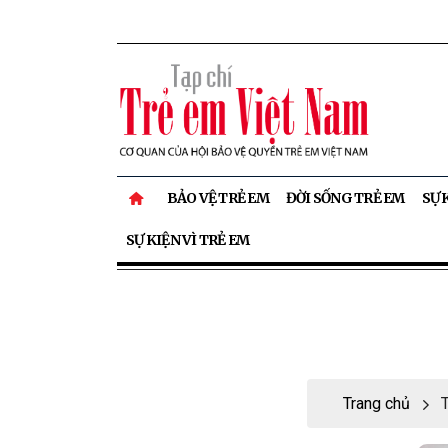
BẢO VỆ TRẺ EM
ĐỜI SỐNG TRẺ EM
SỰ 
SỰ KIỆN VÌ TRẺ EM
Trang chủ
T