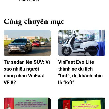
Cùng chuyên mục
Từ sedan lên SUV: Vì
VinFast Evo Lite
sao nhiều người
thành xe du lịch
dùng chọn VinFast
“hot”, du khách nhìn
VF 8?
là “kết”