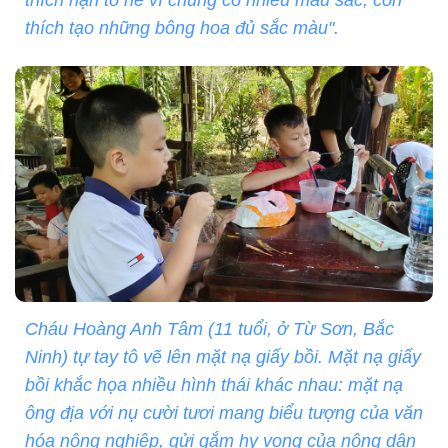
thích nặn tò he vì chúng có nhiều màu sắc, con
thích tạo những bông hoa đủ sắc màu".
Cháu Hoàng Anh Tâm (11 tuổi, ở Từ Sơn, Bắc
Ninh) tự tay tô vẽ lên mặt nạ giấy bồi. Mặt nạ giấy
bồi khắc họa nhiều hình thái khác nhau: mặt nạ
ông địa với nụ cười tươi mang biểu tượng của văn
hóa nông nghiệp, gửi gắm hy vọng của nông dân