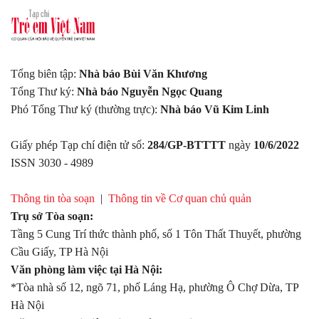
thewincitydhla.com
dự án
The Win City
Khai hoan imperial
River Collection
Tổng biên tập:
Nhà báo Bùi Văn Khương
Tổng Thư ký:
Nhà báo Nguyễn Ngọc Quang
Picity central park
Phó Tổng Thư ký (thường trực):
Nhà báo Vũ Kim Linh
Star View Sài Gòn
Giấy phép Tạp chí điện tử số:
284/GP-BTTTT
ngày
10/6/2022
Fenica
ISSN 3030 - 4989
Công ty
Đặt hàng Trung
Quốc
siêu tốc
Thông tin tòa soạn
|
Thông tin về Cơ quan chủ quản
Trụ sở Tòa soạn:
Tầng 5 Cung Trí thức thành phố, số 1 Tôn Thất Thuyết, phường
Cầu Giấy, TP Hà Nội
Văn phòng làm việc tại Hà Nội:
*Tòa nhà số 12, ngõ 71, phố Láng Hạ, phường Ô Chợ Dừa, TP
Hà Nội