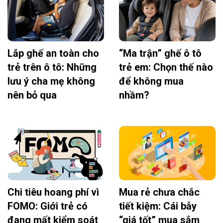
Lắp ghế an toàn cho
“Ma trận” ghế ô tô
trẻ trên ô tô: Những
trẻ em: Chọn thế nào
lưu ý cha mẹ không
để không mua
nên bỏ qua
nhầm?
Chi tiêu hoang phí vì
Mua rẻ chưa chắc
FOMO: Giới trẻ có
tiết kiệm: Cái bẫy
đang mất kiểm soát
“giá tốt” mua sắm