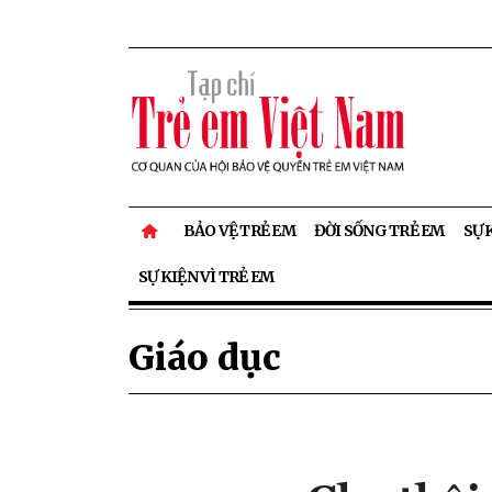
BẢO VỆ TRẺ EM
ĐỜI SỐNG TRẺ EM
SỰ 
SỰ KIỆN VÌ TRẺ EM
Giáo dục