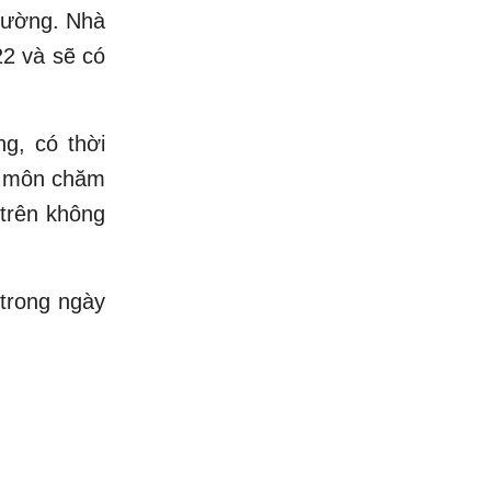
trường. Nhà
22 và sẽ có
g, có thời
ên môn chăm
 trên không
 trong ngày