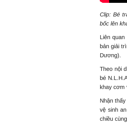
Clip: Bé 
bốc lên kh
Liên quan 
bản giải t
Dương).
Theo nội d
bé N.L.H.A
khay cơm v
Nhận thấy
vệ sinh an
chiều cùng