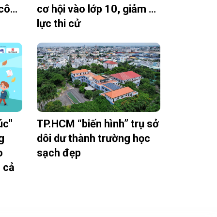
khoản thu tại trường công
cơ hội vào lớp 10, giảm áp
lực thi cử
úc"
TP.HCM “biến hình” trụ sở
g
dôi dư thành trường học
o
sạch đẹp
h cả