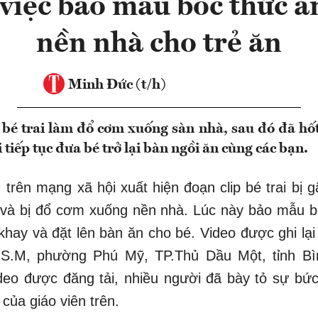
việc bảo mẫu bốc thức ă
nền nhà cho trẻ ăn
Minh Đức (t/h)
bé trai làm đổ cơm xuống sàn nhà, sau đó đã hốt
 tiếp tục đưa bé trở lại bàn ngồi ăn cùng các bạn.
 trên mạng xã hội xuất hiện đoạn clip bé trai bị 
và bị đổ cơm xuống nền nhà. Lúc này bảo mẫu b
 khay và đặt lên bàn ăn cho bé. Video được ghi lại
.M, phường Phú Mỹ, TP.Thủ Dầu Một, tỉnh Bì
deo được đăng tải, nhiều người đã bày tỏ sự bứ
của giáo viên trên.