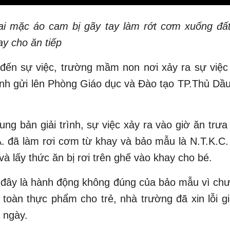
trai mặc áo cam bị gãy tay làm rớt cơm xuống đấ
ay cho ăn tiếp
đến sự việc, trường mầm non nơi xảy ra sự việc
rình gửi lên Phòng Giáo dục và Đào tạo TP.Thủ Dầ
ung bản giải trình, sự việc xảy ra vào giờ ăn trưa
. đã làm rơi cơm từ khay và bảo mẫu là N.T.K.C.
à lấy thức ăn bị rơi trên ghế vào khay cho bé.
 đây là hành động không đúng của bảo mẫu vì ch
 toàn thực phẩm cho trẻ, nhà trường đã xin lỗi g
 ngày.