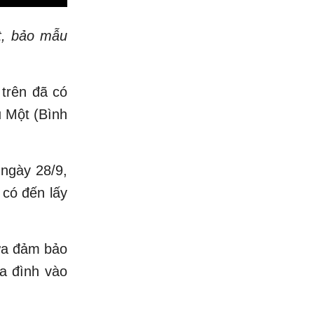
t, bảo mẫu
 trên đã có
u Một (Bình
 ngày 28/9,
 có đến lấy
ưa đảm bảo
ia đình vào