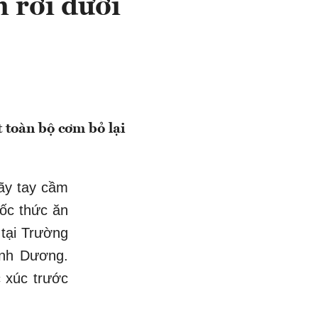
n rơi dưới
 toàn bộ cơm bỏ lại
gãy tay cầm
ốc thức ăn
 tại Trường
nh Dương.
c xúc trước