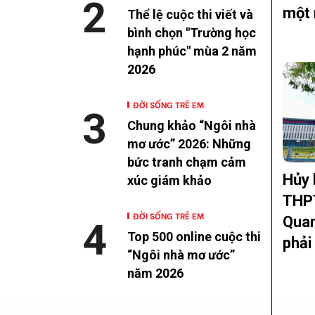
2
một 
Thể lệ cuộc thi viết và
bình chọn "Trường học
hạnh phúc" mùa 2 năm
2026
ĐỜI SỐNG TRẺ EM
3
Chung khảo “Ngôi nhà
mơ ước” 2026: Những
bức tranh chạm cảm
Hủy 
xúc giám khảo
THP
ĐỜI SỐNG TRẺ EM
Quan
4
Top 500 online cuộc thi
phải 
“Ngôi nhà mơ ước”
năm 2026