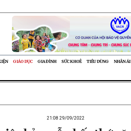
KIỆN
GIÁO DỤC
GIA ĐÌNH
SỨC KHOẺ
TIÊU DÙNG
NHÂN ÁI
21:08 29/09/2022