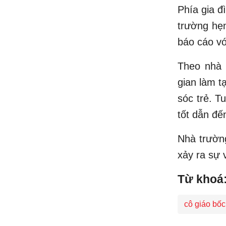
Phía gia đ
trường hẹn
báo cáo vớ
Theo nhà 
gian làm t
sóc trẻ. T
tốt dẫn đế
Nhà trường
xảy ra sự 
Từ khoá
cô giáo bố