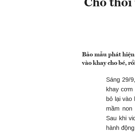
Cho thôi 
Bảo mẫu phát hiện 
vào khay cho bé, rồi
Sáng 29/9,
khay cơm 
bỏ lại vào
mầm non S
Sau khi vi
hành động 