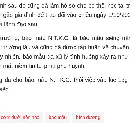
ình sau đó cũng đã làm hồ sơ cho bé thôi học tại 
 gặp gia đình để trao đổi vào chiều ngày 1/10/20
i lãnh đạo sau.
trường, bảo mẫu N.T.K.C. là bảo mẫu siêng năn
ại trường lâu và cũng đã được tập huấn về chuy
uy nhiên, bảo mẫu đã xử lý tình huống xảy ra như
n mất niềm tin từ phía phụ huynh.
 đã cho bảo mẫu N.T.K.C. thôi việc vào lúc 18g
việc.
:
c cơm dưới nền nhà
bảo mẫu
bình dương