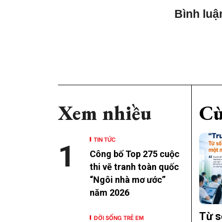
Bình luậ
Xem nhiều
Cù
TIN TỨC
1
Công bố Top 275 cuộc
thi vẽ tranh toàn quốc
“Ngôi nhà mơ ước”
năm 2026
Từ s
ĐỜI SỐNG TRẺ EM