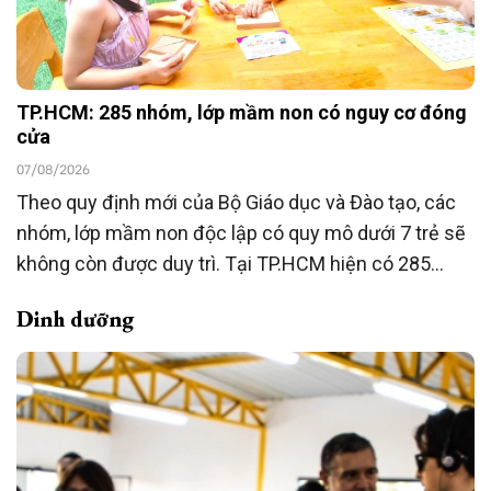
TP.HCM: 285 nhóm, lớp mầm non có nguy cơ đóng
cửa
07/08/2026
Theo quy định mới của Bộ Giáo dục và Đào tạo, các
nhóm, lớp mầm non độc lập có quy mô dưới 7 trẻ sẽ
không còn được duy trì. Tại TP.HCM hiện có 285
nhóm, lớp thuộc diện này, đang được rà soát để
Dinh dưỡng
chuyển đổi mô hình hoặc chấm dứt hoạt động theo
quy định.