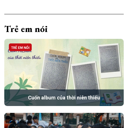
Trẻ em nói
TRẺ EM NÓI
Cuốn album của thời niên thiếu