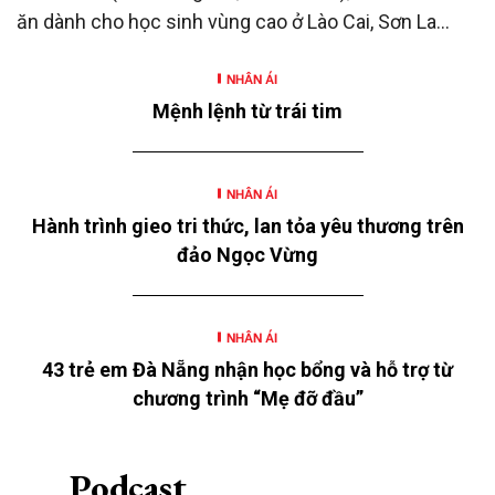
ăn dành cho học sinh vùng cao ở Lào Cai, Sơn La
cùng nhiều hoạt động hỗ trợ khác là những hoạt
NHÂN ÁI
động nằm trong chương trình “SeABankers Vì trẻ
Mệnh lệnh từ trái tim
thơ” năm 2026 với chủ đề “Mùa hè yêu thương” của
Ngân hàng TMCP Đông Nam Á (SeABank, HOSE:
SSB) triển khai tại 12 tỉnh, thành.
NHÂN ÁI
Hành trình gieo tri thức, lan tỏa yêu thương trên
đảo Ngọc Vừng
NHÂN ÁI
43 trẻ em Đà Nẵng nhận học bổng và hỗ trợ từ
chương trình “Mẹ đỡ đầu”
Podcast