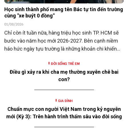
Học sinh thành phố mang tên Bác tự tin đến trường
cùng "xe buýt 0 đồng"
01/08/2026
Chỉ còn ít tuần nữa, hàng triệu học sinh TP. HCM sẽ
bước vào năm học mới 2026-2027. Bên cạnh niềm
háo hức ngày tựu trường là những khoản chi khiến
nhiều gia đình không khỏi trăn trở.
ĐỜI SỐNG TRẺ EM
Điều gì xảy ra khi cha mẹ thường xuyên chê bai
con?
GIA ĐÌNH
Chuẩn mực con người Việt Nam trong kỷ nguyên
mới (Kỳ 3): Trên hành trình thấm sâu vào đời sống