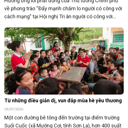
Hưởng ứng lời phát động của Thủ tướng Chính phủ
về phong trào “Đẩy mạnh chăm lo người có công với
cách mạng” tại Hội nghị Tri ân người có công với
cách mạng toàn quốc năm 2026 tổ chức ngày
23/7/2026, Ngân hàng TMCP Đông Nam Á
(SeABank) đã ủng hộ 15 tỷ đồng góp phần chăm lo
người có công với cách mạng hướng tới kỷ niệm 80
năm Ngày Thương binh - Liệt sĩ (27/7/1947 -
27/7/2027).
Từ những điều giản dị, vun đắp mùa hè yêu thương
28/07/2026
Một con đường bê tông đến trường tại điểm trường
Suối Cuốc (xã Mường Cơi, tỉnh Sơn La), hơn 400 suất