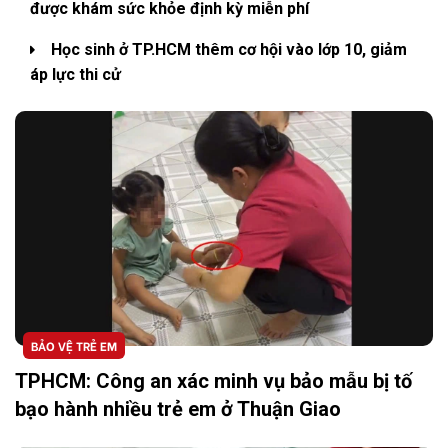
được khám sức khỏe định kỳ miễn phí
Học sinh ở TP.HCM thêm cơ hội vào lớp 10, giảm
áp lực thi cử
BẢO VỆ TRẺ EM
TPHCM: Công an xác minh vụ bảo mẫu bị tố
bạo hành nhiều trẻ em ở Thuận Giao