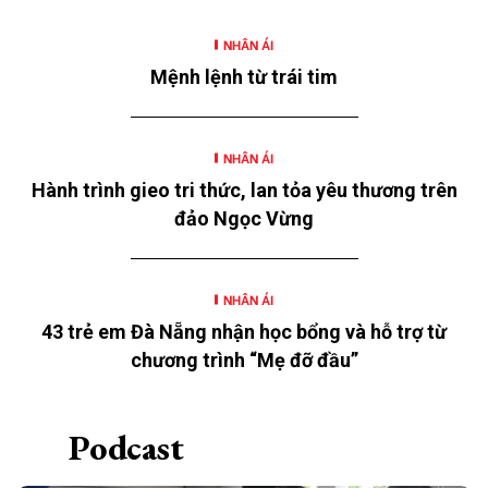
cùng nhiều hoạt động hỗ trợ khác là những hoạt
NHÂN ÁI
động nằm trong chương trình “SeABankers Vì trẻ
Mệnh lệnh từ trái tim
thơ” năm 2026 với chủ đề “Mùa hè yêu thương” của
Ngân hàng TMCP Đông Nam Á (SeABank, HOSE:
SSB) triển khai tại 12 tỉnh, thành.
NHÂN ÁI
Hành trình gieo tri thức, lan tỏa yêu thương trên
đảo Ngọc Vừng
NHÂN ÁI
43 trẻ em Đà Nẵng nhận học bổng và hỗ trợ từ
chương trình “Mẹ đỡ đầu”
Podcast