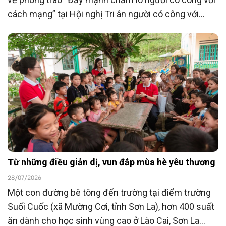
cách mạng” tại Hội nghị Tri ân người có công với
cách mạng toàn quốc năm 2026 tổ chức ngày
23/7/2026, Ngân hàng TMCP Đông Nam Á
(SeABank) đã ủng hộ 15 tỷ đồng góp phần chăm lo
người có công với cách mạng hướng tới kỷ niệm 80
năm Ngày Thương binh - Liệt sĩ (27/7/1947 -
27/7/2027).
Từ những điều giản dị, vun đắp mùa hè yêu thương
28/07/2026
Một con đường bê tông đến trường tại điểm trường
Suối Cuốc (xã Mường Cơi, tỉnh Sơn La), hơn 400 suất
ăn dành cho học sinh vùng cao ở Lào Cai, Sơn La