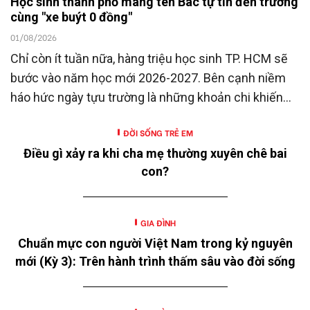
Học sinh thành phố mang tên Bác tự tin đến trường
cùng "xe buýt 0 đồng"
01/08/2026
Chỉ còn ít tuần nữa, hàng triệu học sinh TP. HCM sẽ
bước vào năm học mới 2026-2027. Bên cạnh niềm
háo hức ngày tựu trường là những khoản chi khiến
nhiều gia đình không khỏi trăn trở.
ĐỜI SỐNG TRẺ EM
Điều gì xảy ra khi cha mẹ thường xuyên chê bai
con?
GIA ĐÌNH
Chuẩn mực con người Việt Nam trong kỷ nguyên
mới (Kỳ 3): Trên hành trình thấm sâu vào đời sống