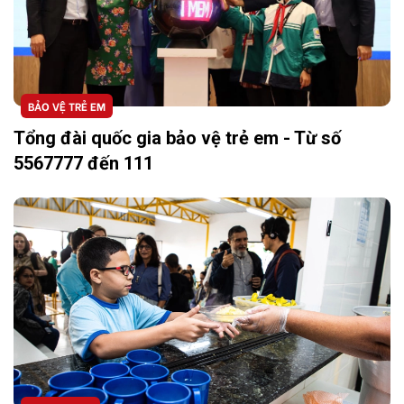
BẢO VỆ TRẺ EM
Tổng đài quốc gia bảo vệ trẻ em - Từ số
5567777 đến 111