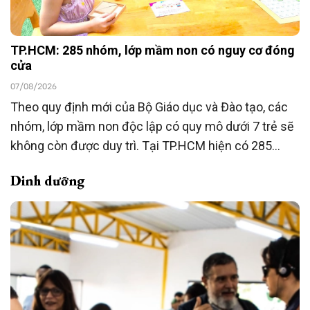
TP.HCM: 285 nhóm, lớp mầm non có nguy cơ đóng
cửa
07/08/2026
Theo quy định mới của Bộ Giáo dục và Đào tạo, các
nhóm, lớp mầm non độc lập có quy mô dưới 7 trẻ sẽ
không còn được duy trì. Tại TP.HCM hiện có 285
nhóm, lớp thuộc diện này, đang được rà soát để
Dinh dưỡng
chuyển đổi mô hình hoặc chấm dứt hoạt động theo
quy định.