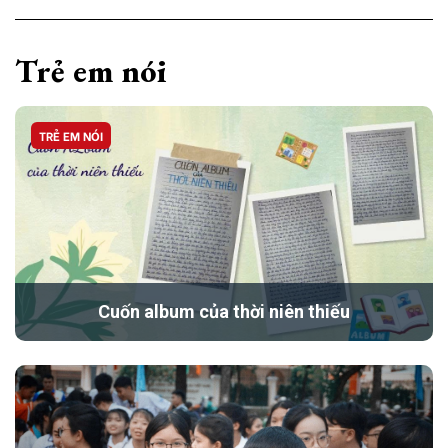
Trẻ em nói
TRẺ EM NÓI
Cuốn album của thời niên thiếu