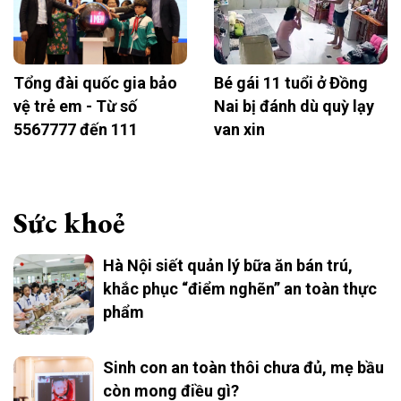
Tổng đài quốc gia bảo
Bé gái 11 tuổi ở Đồng
vệ trẻ em - Từ số
Nai bị đánh dù quỳ lạy
5567777 đến 111
van xin
Sức khoẻ
Hà Nội siết quản lý bữa ăn bán trú,
khắc phục “điểm nghẽn” an toàn thực
phẩm
Sinh con an toàn thôi chưa đủ, mẹ bầu
còn mong điều gì?