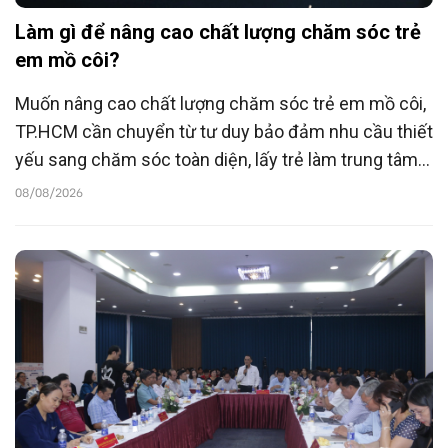
Làm gì để nâng cao chất lượng chăm sóc trẻ
em mồ côi?
Muốn nâng cao chất lượng chăm sóc trẻ em mồ côi,
TP.HCM cần chuyển từ tư duy bảo đảm nhu cầu thiết
yếu sang chăm sóc toàn diện, lấy trẻ làm trung tâm.
Cùng với đó, TP cần tăng cường chăm sóc dựa vào
08/08/2026
gia đình, cộng đồng và hoàn thiện hệ thống dịch vụ
bảo vệ trẻ em.