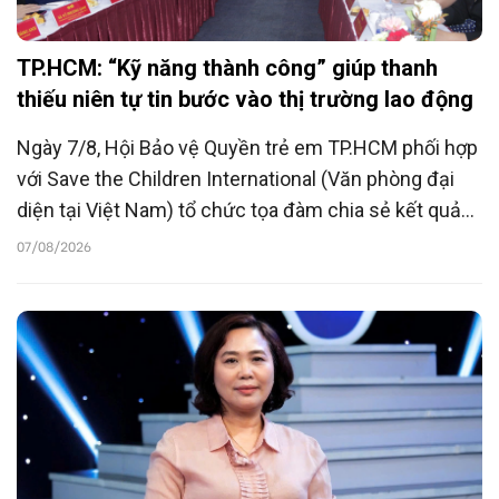
TP.HCM: “Kỹ năng thành công” giúp thanh
thiếu niên tự tin bước vào thị trường lao động
Ngày 7/8, Hội Bảo vệ Quyền trẻ em TP.HCM phối hợp
với Save the Children International (Văn phòng đại
diện tại Việt Nam) tổ chức tọa đàm chia sẻ kết quả
triển khai các mô hình đào tạo kỹ năng mềm, hỗ trợ
07/08/2026
kết nối việc làm cho trẻ em, thanh thiếu niên có hoàn
cảnh đặc biệt trong giai đoạn 2024-2026 và định
hướng hoạt động giai đoạn 2026-2028.