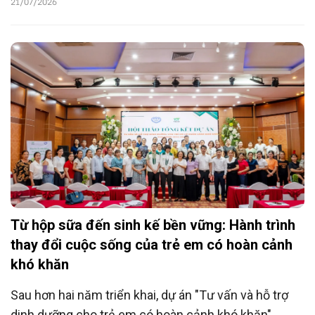
21/07/2026
International triển khai dự án giai đoạn 2026-2028
nhằm tăng cường mạng lưới bảo vệ, giúp các em kịp
thời tiếp cận các dịch vụ thiết yếu và có điều kiện
phát triển toàn diện.
Từ hộp sữa đến sinh kế bền vững: Hành trình
thay đổi cuộc sống của trẻ em có hoàn cảnh
khó khăn
Sau hơn hai năm triển khai, dự án "Tư vấn và hỗ trợ
dinh dưỡng cho trẻ em có hoàn cảnh khó khăn"