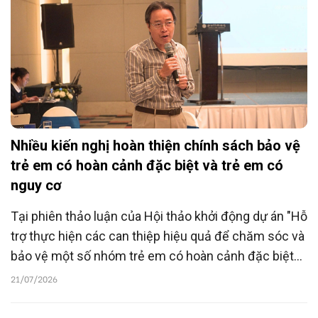
Nhiều kiến nghị hoàn thiện chính sách bảo vệ
trẻ em có hoàn cảnh đặc biệt và trẻ em có
nguy cơ
Tại phiên thảo luận của Hội thảo khởi động dự án "Hỗ
trợ thực hiện các can thiệp hiệu quả để chăm sóc và
bảo vệ một số nhóm trẻ em có hoàn cảnh đặc biệt
và trẻ em có nguy cơ rơi vào hoàn cảnh đặc biệt trên
21/07/2026
địa bàn thành phố Hà Nội giai đoạn 2026-2028", các
đại biểu đã đề xuất nhiều giải pháp nhằm nâng cao