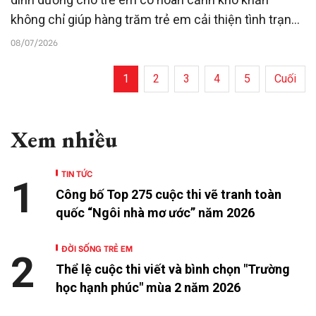
không chỉ giúp hàng trăm trẻ em cải thiện tình trạng
dinh dưỡng mà còn nâng cao nhận thức của cha mẹ,
08/07/2026
cán bộ y tế và cộng đồng về chăm sóc trẻ em, hướng
tới xây dựng mô hình hỗ trợ bền vững.
1
2
3
4
5
Cuối
Xem nhiều
TIN TỨC
1
Công bố Top 275 cuộc thi vẽ tranh toàn
quốc “Ngôi nhà mơ ước” năm 2026
ĐỜI SỐNG TRẺ EM
2
Thể lệ cuộc thi viết và bình chọn "Trường
học hạnh phúc" mùa 2 năm 2026