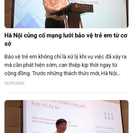
Hà Nội củng cố mạng lưới bảo vệ trẻ em từ cơ
sở
Bảo vệ trẻ em không chỉ là xử lý khi vụ việc đã xảy ra
mà cần phát hiện sớm, can thiệp kịp thời ngay từ
cộng đồng. Trước những thách thức mới, Hà Nội
đang củng cố hệ thống bảo vệ trẻ em từ cơ sở,
22/07/2026
hướng tới xây dựng mạng lưới hỗ trợ chủ động, giúp
trẻ em có hoàn cảnh đặc biệt và trẻ em có nguy cơ
được bảo vệ toàn diện.