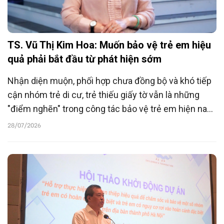
TS. Vũ Thị Kim Hoa: Muốn bảo vệ trẻ em hiệu
quả phải bắt đầu từ phát hiện sớm
Nhận diện muộn, phối hợp chưa đồng bộ và khó tiếp
cận nhóm trẻ di cư, trẻ thiếu giấy tờ vẫn là những
"điểm nghẽn" trong công tác bảo vệ trẻ em hiện nay.
TS. Vũ Thị Kim Hoa cho rằng, chỉ khi xây dựng được
28/07/2026
cơ chế phát hiện sớm, quản lý ca và phối hợp liên
ngành hiệu quả mới có thể bảo vệ trẻ trước khi các
em rơi vào những tổn thương nghiêm trọng.