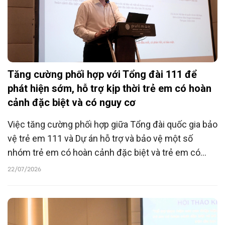
Tăng cường phối hợp với Tổng đài 111 để
phát hiện sớm, hỗ trợ kịp thời trẻ em có hoàn
cảnh đặc biệt và có nguy cơ
Việc tăng cường phối hợp giữa Tổng đài quốc gia bảo
vệ trẻ em 111 và Dự án hỗ trợ và bảo vệ một số
nhóm trẻ em có hoàn cảnh đặc biệt và trẻ em có
nguy cơ rơi vào hoàn cảnh đặc biệt được kỳ vọng sẽ
22/07/2026
tạo nên cơ chế phát hiện sớm, chuyển tuyến nhanh
và hỗ trợ toàn diện cho trẻ em yếu thế.