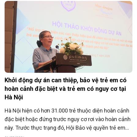
hiệu quả hỗ trợ trẻ em yếu thế.
Khởi động dự án can thiệp, bảo vệ trẻ em có
hoàn cảnh đặc biệt và trẻ em có nguy cơ tại
Hà Nội
Hà Nội hiện có hơn 31.000 trẻ thuộc diện hoàn cảnh
đặc biệt hoặc đứng trước nguy cơ rơi vào hoàn cảnh
này. Trước thực trạng đó, Hội Bảo vệ quyền trẻ em
Việt Nam phối hợp với Tổ chức Blue Dragon