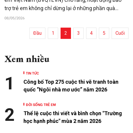
trợ trẻ em không chỉ dừng lại ở những phần quà
trước mắt, mà cần trao cho các em cơ hội được
08/05/2026
chăm sóc, học tập và phát triển toàn diện.
Đầu
1
2
3
4
5
Cuối
Xem nhiều
TIN TỨC
1
Công bố Top 275 cuộc thi vẽ tranh toàn
quốc “Ngôi nhà mơ ước” năm 2026
ĐỜI SỐNG TRẺ EM
2
Thể lệ cuộc thi viết và bình chọn "Trường
học hạnh phúc" mùa 2 năm 2026