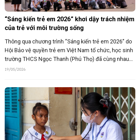
“Sáng kiến trẻ em 2026” khơi dậy trách nhiệm
của trẻ với môi trường sống
Thông qua chương trình “Sáng kiến trẻ em 2026” do
Hội Bảo vệ quyền trẻ em Việt Nam tổ chức, học sinh
trường THCS Ngọc Thanh (Phú Thọ) đã cùng nhau
nhận diện những vấn đề ảnh hưởng tới trẻ em tại địa
19/05/2026
phương và đề xuất nhiều giải pháp thiết thực nhằm
xây dựng môi trường sống an toàn, lành mạnh và bền
vững.