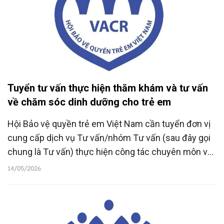
Tuyển tư vấn thực hiện thăm khám và tư vấn
về chăm sóc dinh dưỡng cho trẻ em
Hội Bảo vệ quyền trẻ em Việt Nam cần tuyển đơn vị
cung cấp dịch vụ Tư vấn/nhóm Tư vấn (sau đây gọi
chung là Tư vấn) thực hiện công tác chuyên môn về
thăm khám và tư vấn dinh dưỡng cho trẻ em và gia
14/05/2026
đình trẻ được nhận hỗ trợ từ dự án “Tư vấn và hỗ trợ
chăm sóc dinh dưỡng cho trẻ có hoàn cảnh khó
khăn”.