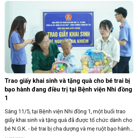
khăn” giai đoạn 2024-2026.
Trao giấy khai sinh và tặng quà cho bé trai bị
bạo hành đang điều trị tại Bệnh viện Nhi đồng
1
Sáng 11/5, tại Bệnh viện Nhi đồng 1, một buổi trao
giấy khai sinh và tặng quà đã được tổ chức dành cho
bé N.G.K. - bé trai bị cha dượng và mẹ ruột bạo hành
nghiêm trọng, gây xôn xao dư luận những ngày qua.