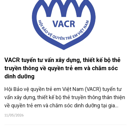
VACR tuyển tư vấn xây dựng, thiết kế bộ thẻ
truyền thông về quyền trẻ em và chăm sóc
dinh dưỡng
Hội Bảo vệ quyền trẻ em Việt Nam (VACR) tuyển tư
vấn xây dựng, thiết kế bộ thẻ truyền thông thân thiện
về quyền trẻ em và chăm sóc dinh dưỡng tại gia
đình, phục vụ các lớp tập huấn và hoạt động truyền
11/05/2026
thông cộng đồng trong khuôn khổ dự án “Tư vấn và
hỗ trợ dinh dưỡng cho trẻ em có hoàn cảnh khó