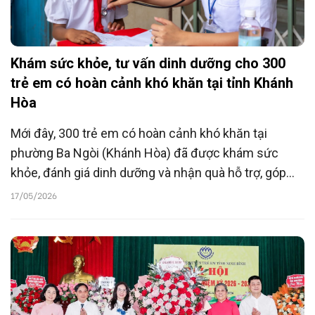
Khám sức khỏe, tư vấn dinh dưỡng cho 300
trẻ em có hoàn cảnh khó khăn tại tỉnh Khánh
Hòa
Mới đây, 300 trẻ em có hoàn cảnh khó khăn tại
phường Ba Ngòi (Khánh Hòa) đã được khám sức
khỏe, đánh giá dinh dưỡng và nhận quà hỗ trợ, góp
phần nâng cao nhận thức chăm sóc dinh dưỡng và
17/05/2026
tăng khả năng tiếp cận dịch vụ y tế cho trẻ em địa
phương.