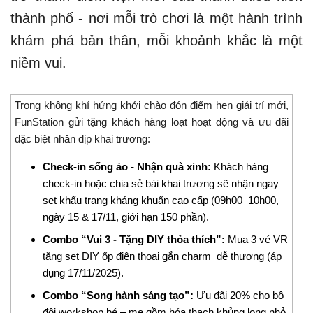
thành phố - nơi mỗi trò chơi là một hành trình
khám phá bản thân, mỗi khoảnh khắc là một
niềm vui.
Trong không khí hứng khởi chào đón điểm hẹn giải trí mới,
FunStation gửi tặng khách hàng loạt hoạt động và ưu đãi
đặc biệt nhân dịp khai trương:
Check-in sống ảo - Nhận quà xinh:
Khách hàng
check-in hoặc chia sẻ bài khai trương sẽ nhận ngay
set khẩu trang kháng khuẩn cao cấp (09h00–10h00,
ngày 15 & 17/11, giới hạn 150 phần).
Combo “Vui 3 - Tặng DIY thỏa thích”:
Mua 3 vé VR
tặng set DIY ốp điện thoại gắn charm dễ thương (áp
dụng 17/11/2025).
Combo “Song hành sáng tạo”:
Ưu đãi 20% cho bộ
đôi workshop bé – mẹ gồm hóa thạch khủng long nhỏ