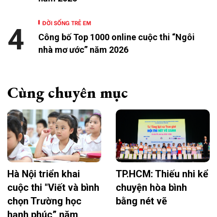
ĐỜI SỐNG TRẺ EM
4
Công bố Top 1000 online cuộc thi “Ngôi
nhà mơ ước” năm 2026
Cùng chuyên mục
Hà Nội triển khai
TP.HCM: Thiếu nhi kể
cuộc thi "Viết và bình
chuyện hòa bình
chọn Trường học
bằng nét vẽ
hạnh phúc” năm