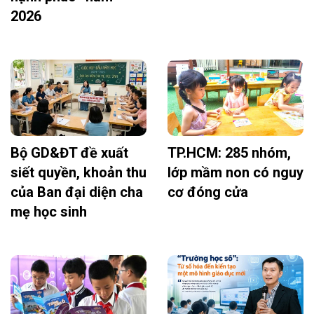
2026
Bộ GD&ĐT đề xuất
TP.HCM: 285 nhóm,
siết quyền, khoản thu
lớp mầm non có nguy
của Ban đại diện cha
cơ đóng cửa
mẹ học sinh