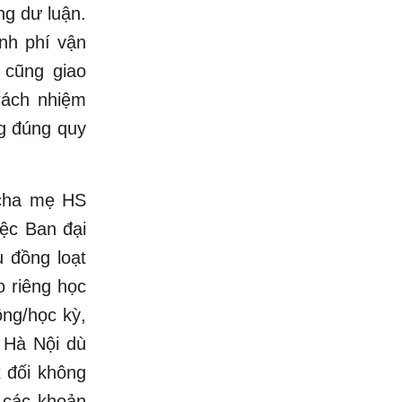
ng dư luận.
inh phí vận
 cũng giao
rách nhiệm
ng đúng quy
 cha mẹ HS
iệc Ban đại
 đồng loạt
 riêng học
ồng/học kỳ,
T Hà Nội dù
 đối không
 các khoản