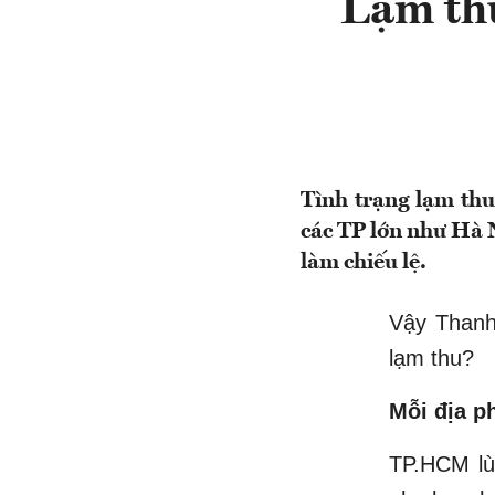
Lạm thu
Tình trạng lạm thu
các TP lớn như Hà N
làm chiếu lệ.
Vậy Thanh
lạm thu?
Mỗi địa p
TP.HCM lù