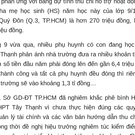
phản ứng với bảng dự tính thu chi hỗ trợ hoạt đ
cha mẹ học sinh (HS) năm học này của lớp 9/
uý Đôn (Q.3, TP.HCM) là hơn 270 triệu đồng, l
iệu đồng.
g 9 vừa qua, nhiều phụ huynh có con đang họ
Thạnh phản ánh nhà trường đưa ra nhiều khoản t
n số tiền đầu năm phải đóng lên đến gần 6,4 triệ
thành công và tất cả phụ huynh đều đóng thì riê
 trường sẽ vào khoảng 1,3 tỉ đồng…
, Sở GD-ĐT TP.HCM đã nghiêm khắc phê bình H
PT Tây Thạnh vì chưa thực hiện đúng các quy
uản lý tài chính và các văn bản hướng dẫn thu c
ng thời đề nghị hiệu trưởng nghiêm túc kiểm điể