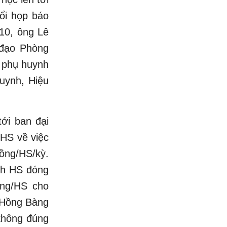
ổi họp báo
.10, ông Lê
 đạo Phòng
 phụ huynh
huynh, Hiệu
ới ban đại
 HS về việc
ồng/HS/kỳ.
nh HS đóng
ồng/HS cho
.Hồng Bàng
 không đúng