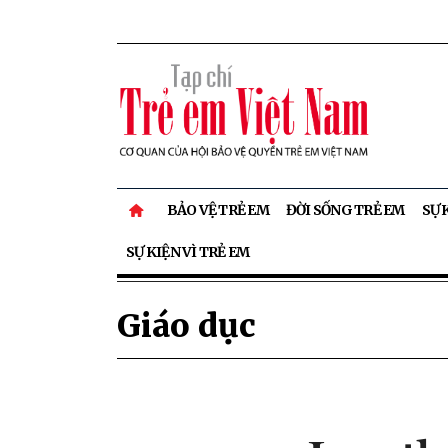
BẢO VỆ TRẺ EM
ĐỜI SỐNG TRẺ EM
SỰ 
SỰ KIỆN VÌ TRẺ EM
Giáo dục