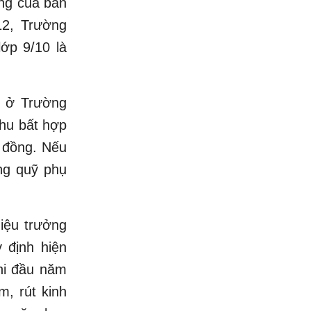
ộng của ban
12, Trường
ớp 9/10 là
c ở Trường
hu bất hợp
u đồng. Nếu
ng quỹ phụ
iệu trưởng
 định hiện
hi đầu năm
m, rút kinh