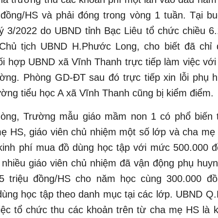
 đồng/HS và phải đóng trong vòng 1 tuần. Tại bu
ý 3/2022 do UBND tỉnh Bạc Liêu tổ chức chiều 6
Chủ tịch UBND H.Phước Long, cho biết đã chỉ
i hợp UBND xã Vĩnh Thanh trực tiếp làm việc với
ờng. Phòng GD-ĐT sau đó trực tiếp xin lỗi phụ 
ờng tiểu học A xã Vĩnh Thanh cũng bị kiểm điểm.
hòng, Trường mẫu giáo mầm non 1 có phổ biến t
ẹ HS, giáo viên chủ nhiệm một số lớp và cha mẹ
kinh phí mua đồ dùng học tập với mức 500.000 đ
, nhiều giáo viên chủ nhiệm đã vận động phụ huy
,5 triệu đồng/HS cho năm học cùng 300.000 đ
dùng học tập theo danh mục tại các lớp. UBND Q
iệc tổ chức thu các khoản trên từ cha mẹ HS là