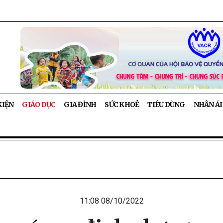
KIỆN
GIÁO DỤC
GIA ĐÌNH
SỨC KHOẺ
TIÊU DÙNG
NHÂN ÁI
11:08 08/10/2022