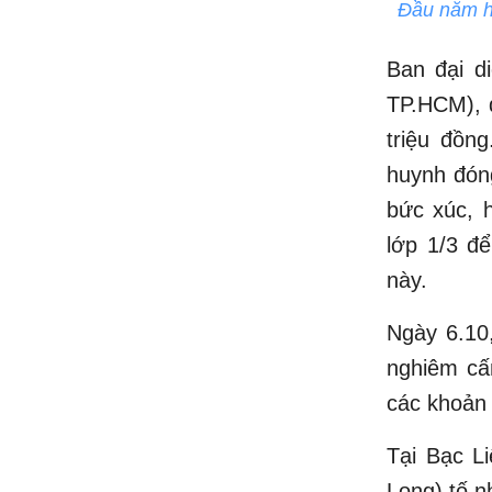
Đầu năm h
Ban đại d
TP.HCM), 
triệu đồn
huynh đóng
bức xúc, 
lớp 1/3 để
này.
Ngày 6.10
nghiêm cấ
các khoản 
Tại Bạc L
Long) tố n