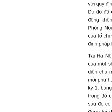
với quy đị
Do đó đã c
động khôn
Phòng Nội
của tổ chứ
định pháp 
Tại Hà Nộ
của một số
diện cha 
mỗi phụ h
kỳ 1, bảng
trong đó c
sau đó có
được lợi 