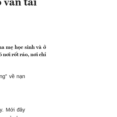
 vẫn tái
ha mẹ học sinh và ở
nơi rốt ráo, nơi chỉ
ng” về nạn
y. Mới đây