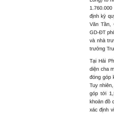
1.760.000
định kỳ qu
Văn Tần, 
GD-ĐT phố
và nhà trư
trưởng Trư
Tại Hải P
diện cha m
đóng góp 
Tuy nhiên
góp tới 1
khoản đồ 
xác định v