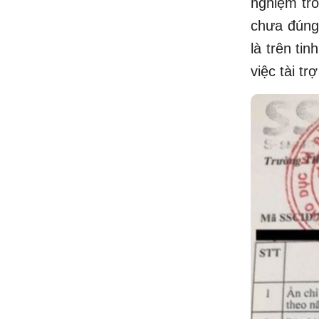
nghiệm tro
chưa đúng 
là trên ti
việc tài t