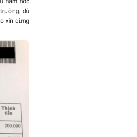
đầu năm học
 trường, dù
áo xin dừng