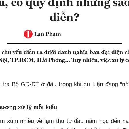
, có quy định nhưng sao
diễn?
Lan Phạm
 chủ yếu diễn ra dưới danh nghĩa ban đại diện c
ội, TP.HCM, Hải Phòng… Tuy nhiên, việc xử lý có 
 tra Bộ GD-ĐT ở đâu trong khi dư luận đang “nó
hương xử lý mỗi kiểu
m xùm nhiều về lạm thu từ đầu năm học đến na