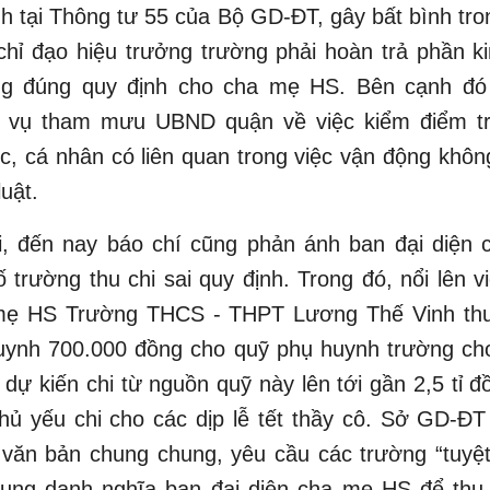
nh tại Thông tư 55 của Bộ GD-ĐT, gây bất bình tro
hỉ đạo hiệu trưởng trường phải hoàn trả phần k
g đúng quy định cho cha mẹ HS. Bên cạnh đó
 vụ tham mưu UBND quận về việc kiểm điểm t
c, cá nhân có liên quan trong việc vận động khô
luật.
i, đến nay báo chí cũng phản ánh ban đại diện
 trường thu chi sai quy định. Trong đó, nổi lên v
mẹ HS Trường THCS - THPT Lương Thế Vinh thu
uynh 700.000 đồng cho quỹ phụ huynh trường cho
 dự kiến chi từ nguồn quỹ này lên tới gần 2,5 tỉ đ
hủ yếu chi cho các dịp lễ tết thầy cô. Sở GD-Đ
 văn bản chung chung, yêu cầu các trường “tuyệt
dụng danh nghĩa ban đại diện cha mẹ HS để thu