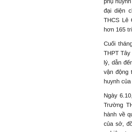
phụ huynh 
đại diện 
THCS Lê Q
hơn 165 tr
Cuối thán
THPT Tây 
lý, dẫn đế
vận động 
huynh của
Ngày 6.10
Trường TH
hành về q
của sở, đồ