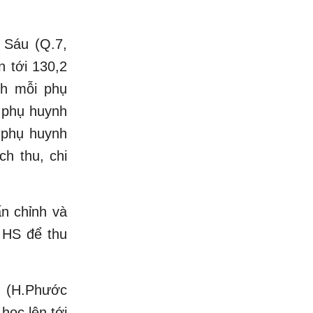
 Sáu (Q.7,
 tới 130,2
nh mỗi phụ
n phụ huynh
 phụ huynh
ch thu, chi
n chỉnh và
 HS để thu
h (H.Phước
học lên tới