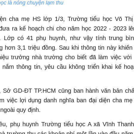
ọc là nóng chuyện lạm thu
iện cha mẹ HS lớp 1/3, Trường tiểu học Võ Thị
đưa ra kế hoạch chi cho năm học 2022 - 2023 lên
g. Lớp có 41 phụ huynh, như vậy tính trung bì
 hơn 3,1 triệu đồng. Sau khi thông tin này khiế
hiệu trưởng nhà trường cho biết đã làm việc với
 nắm thông tin, yêu cầu không triển khai kế hoạ
, Sở GD-ĐT TP.HCM cũng ban hành văn bản chấ
m việc lợi dụng danh nghĩa ban đại diện cha mẹ
ngoài quy định.
iêu, phụ huynh Trường tiểu học A xã Vĩnh Than
hà trường thu các khoản phí một lần vào đầu năm 