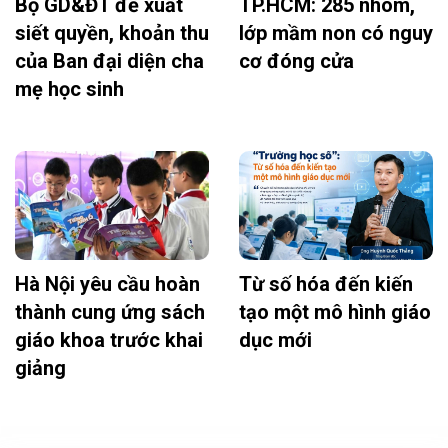
Bộ GD&ĐT đề xuất
TP.HCM: 285 nhóm,
siết quyền, khoản thu
lớp mầm non có nguy
của Ban đại diện cha
cơ đóng cửa
mẹ học sinh
Hà Nội yêu cầu hoàn
Từ số hóa đến kiến
thành cung ứng sách
tạo một mô hình giáo
giáo khoa trước khai
dục mới
giảng