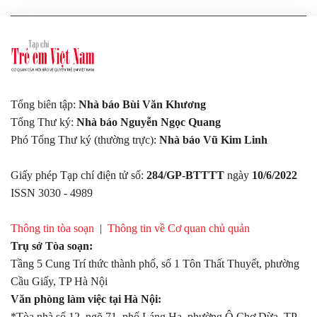
Tổng biên tập:
Nhà báo Bùi Văn Khương
Tổng Thư ký:
Nhà báo Nguyễn Ngọc Quang
Phó Tổng Thư ký (thường trực):
Nhà báo Vũ Kim Linh
Giấy phép Tạp chí điện tử số:
284/GP-BTTTT
ngày
10/6/2022
ISSN 3030 - 4989
Thông tin tòa soạn
|
Thông tin về Cơ quan chủ quản
Trụ sở Tòa soạn:
Tầng 5 Cung Trí thức thành phố, số 1 Tôn Thất Thuyết, phường
Cầu Giấy, TP Hà Nội
Văn phòng làm việc tại Hà Nội:
*Tòa nhà số 12, ngõ 71, phố Láng Hạ, phường Ô Chợ Dừa, TP