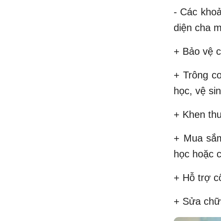
- Các khoả
diện cha m
+ Bảo vệ c
+ Trông co
học, vệ si
+ Khen thư
+ Mua sắm
học hoặc c
+ Hỗ trợ c
+ Sửa chữa