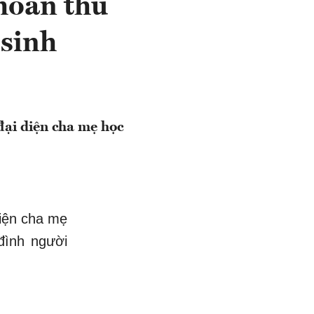
khoản thu
 sinh
đại diện cha mẹ học
diện cha mẹ
đình người