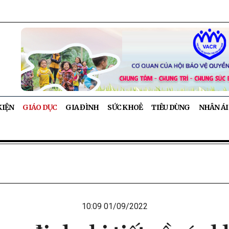
KIỆN
GIÁO DỤC
GIA ĐÌNH
SỨC KHOẺ
TIÊU DÙNG
NHÂN ÁI
10:09 01/09/2022