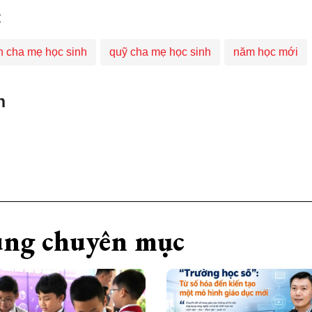
:
n cha mẹ học sinh
quỹ cha mẹ học sinh
năm học mới
n
ng chuyên mục