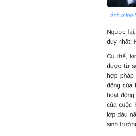
Ảnh minh 
Ngược lại
duy nhất: 
Cụ thể, k
được từ s
hợp pháp 
động của b
hoạt động 
của cuộc 
lớp đầu nă
sinh trườn