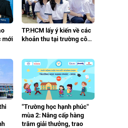
ạo
TP.HCM lấy ý kiến về các
c mới
khoản thu tại trường công
thi
"Trường học hạnh phúc"
mùa 2: Nâng cấp hàng
nh
trăm giải thưởng, trao