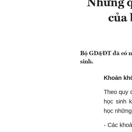
Những qu
của 
Bộ GD&ĐT đã có nhữ
sinh.
Khoản kh
Theo quy đ
học sinh 
học những 
- Các khoả