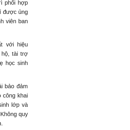
rì phối hợp
hí được ủng
nh viên ban
t với hiệu
hộ, tài trợ
ẹ học sinh
hải bảo đảm
o công khai
sinh lớp và
. Không quy
h.