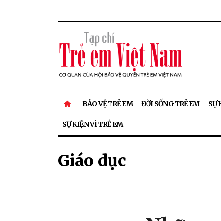
BẢO VỆ TRẺ EM
ĐỜI SỐNG TRẺ EM
SỰ 
SỰ KIỆN VÌ TRẺ EM
Giáo dục