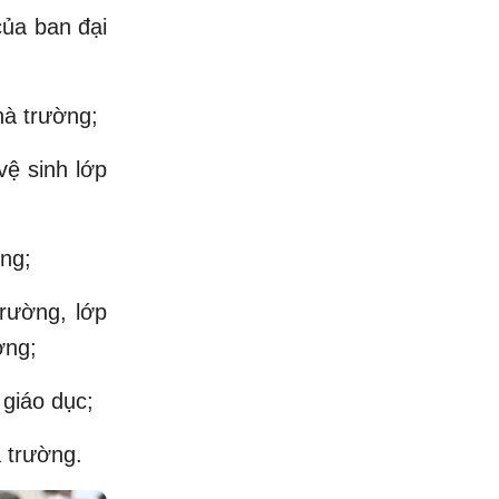
của ban đại
hà trường;
vệ sinh lớp
ờng;
rường, lớp
ờng;
 giáo dục;
 trường.