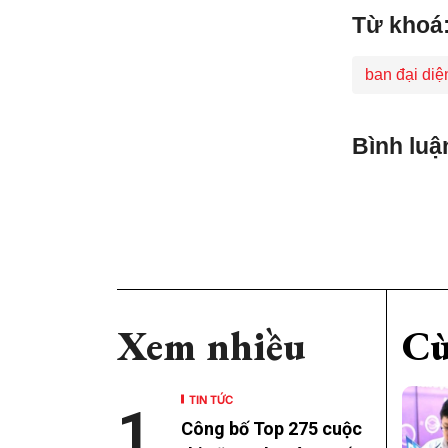
Từ khoá
ban đại diệ
Bình luậ
Xem nhiều
Cù
TIN TỨC
1
Công bố Top 275 cuộc