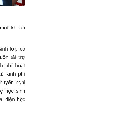
một khoản
inh lớp có
ồn tài trợ
h phí hoạt
từ kinh phí
khuyến nghị
ẹ học sinh
ại diện học