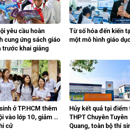
ội yêu cầu hoàn
Từ số hóa đến kiến t
h cung ứng sách giáo
một mô hình giáo dụ
 trước khai giảng
sinh ở TP.HCM thêm
Hủy kết quả tại điểm 
ội vào lớp 10, giảm áp
THPT Chuyên Tuyên
hi cử
Quang, toàn bộ thí si