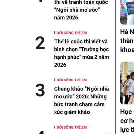
thi vẽ tranh toàn quốc
“Ngôi nhà mơ ước”
năm 2026
Hà N
ĐỜI SỐNG TRẺ EM
2
thàn
Thể lệ cuộc thi viết và
khoa
bình chọn "Trường học
hạnh phúc" mùa 2 năm
2026
ĐỜI SỐNG TRẺ EM
3
Chung khảo “Ngôi nhà
mơ ước” 2026: Những
bức tranh chạm cảm
Học 
xúc giám khảo
cơ h
ĐỜI SỐNG TRẺ EM
lực t