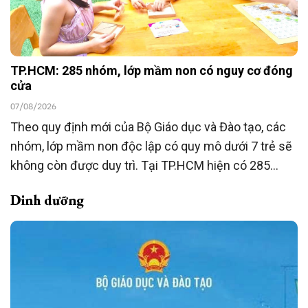
TP.HCM: 285 nhóm, lớp mầm non có nguy cơ đóng
cửa
07/08/2026
Theo quy định mới của Bộ Giáo dục và Đào tạo, các
nhóm, lớp mầm non độc lập có quy mô dưới 7 trẻ sẽ
không còn được duy trì. Tại TP.HCM hiện có 285
nhóm, lớp thuộc diện này, đang được rà soát để
Dinh dưỡng
chuyển đổi mô hình hoặc chấm dứt hoạt động theo
quy định.