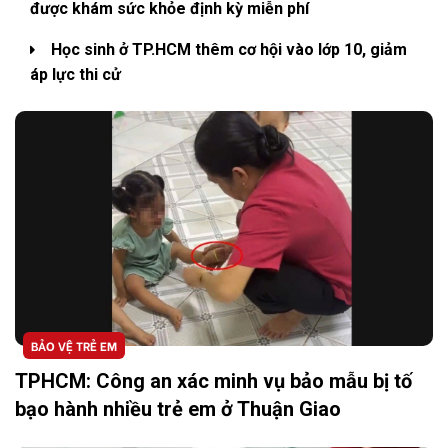
được khám sức khỏe định kỳ miễn phí
Học sinh ở TP.HCM thêm cơ hội vào lớp 10, giảm
áp lực thi cử
BẢO VỆ TRẺ EM
TPHCM: Công an xác minh vụ bảo mẫu bị tố
bạo hành nhiều trẻ em ở Thuận Giao