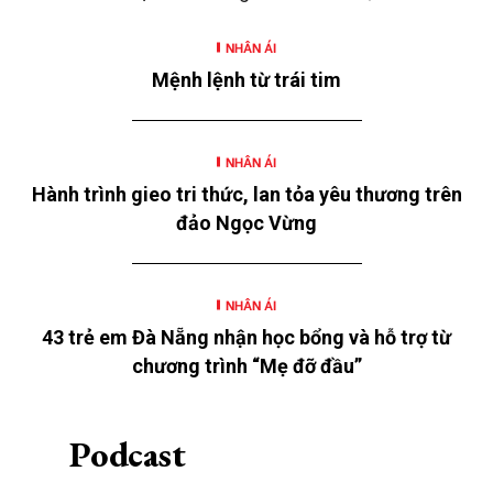
cùng nhiều hoạt động hỗ trợ khác là những hoạt
NHÂN ÁI
động nằm trong chương trình “SeABankers Vì trẻ
Mệnh lệnh từ trái tim
thơ” năm 2026 với chủ đề “Mùa hè yêu thương” của
Ngân hàng TMCP Đông Nam Á (SeABank, HOSE:
SSB) triển khai tại 12 tỉnh, thành.
NHÂN ÁI
Hành trình gieo tri thức, lan tỏa yêu thương trên
đảo Ngọc Vừng
NHÂN ÁI
43 trẻ em Đà Nẵng nhận học bổng và hỗ trợ từ
chương trình “Mẹ đỡ đầu”
Podcast