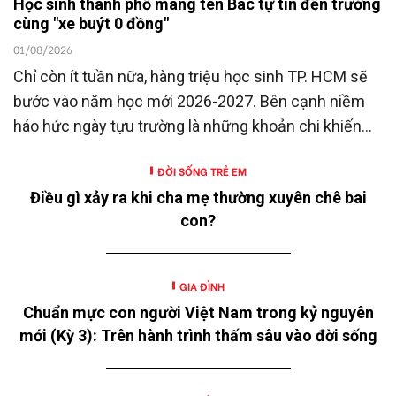
Học sinh thành phố mang tên Bác tự tin đến trường
cùng "xe buýt 0 đồng"
01/08/2026
Chỉ còn ít tuần nữa, hàng triệu học sinh TP. HCM sẽ
bước vào năm học mới 2026-2027. Bên cạnh niềm
háo hức ngày tựu trường là những khoản chi khiến
nhiều gia đình không khỏi trăn trở.
ĐỜI SỐNG TRẺ EM
Điều gì xảy ra khi cha mẹ thường xuyên chê bai
con?
GIA ĐÌNH
Chuẩn mực con người Việt Nam trong kỷ nguyên
mới (Kỳ 3): Trên hành trình thấm sâu vào đời sống