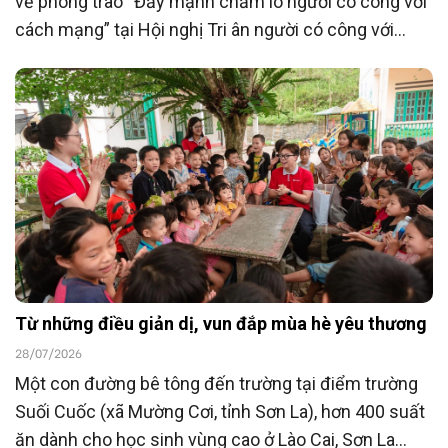
về phong trào “Đẩy mạnh chăm lo người có công với
cách mạng” tại Hội nghị Tri ân người có công với
cách mạng toàn quốc năm 2026 tổ chức ngày
23/7/2026, Ngân hàng TMCP Đông Nam Á
(SeABank) đã ủng hộ 15 tỷ đồng góp phần chăm lo
người có công với cách mạng hướng tới kỷ niệm 80
năm Ngày Thương binh - Liệt sĩ (27/7/1947 -
27/7/2027).
Từ những điều giản dị, vun đắp mùa hè yêu thương
28/07/2026
Một con đường bê tông đến trường tại điểm trường
Suối Cuốc (xã Mường Cơi, tỉnh Sơn La), hơn 400 suất
ăn dành cho học sinh vùng cao ở Lào Cai, Sơn La