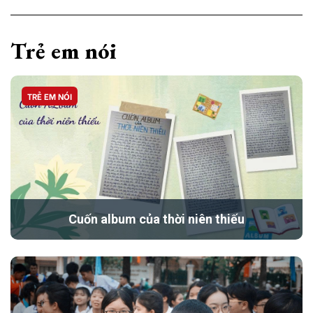
Trẻ em nói
TRẺ EM NÓI
Cuốn album của thời niên thiếu