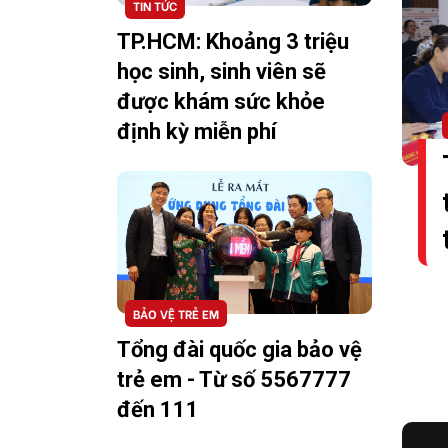
TIN TỨC
TP.HCM: Khoảng 3 triệu
học sinh, sinh viên sẽ
được khám sức khỏe
định kỳ miễn phí
BẢO VỆ TRẺ EM
Tổng đài quốc gia bảo vệ
trẻ em - Từ số 5567777
đến 111