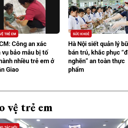
VỆ TRẺ EM
SỨC KHOẺ
CM: Công an xác
Hà Nội siết quản lý b
 vụ bảo mẫu bị tố
bán trú, khắc phục “
hành nhiều trẻ em ở
nghẽn” an toàn thực
n Giao
phẩm
o vệ trẻ em
G TÁC HỘI