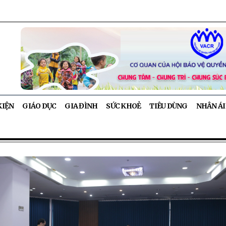
KIỆN
GIÁO DỤC
GIA ĐÌNH
SỨC KHOẺ
TIÊU DÙNG
NHÂN ÁI