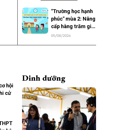
"Trường học hạnh
phúc" mùa 2: Nâng
cấp hàng trăm giải
thưởng, trao niềm
05/08/2026
vui cho học sinh cả
nước
Dinh dưỡng
cơ hội
hi cử
 THPT