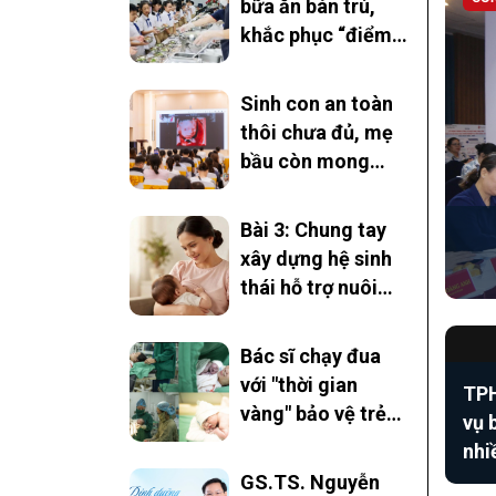
bữa ăn bán trú,
khắc phục “điểm
nghẽn” an toàn
thực phẩm
Sinh con an toàn
thôi chưa đủ, mẹ
bầu còn mong
điều gì?
Bài 3: Chung tay
xây dựng hệ sinh
thái hỗ trợ nuôi
con bằng sữa mẹ
Bác sĩ chạy đua
với "thời gian
TPH
vàng" bảo vệ trẻ
vụ 
khỏi viêm gan B
nhi
GS.TS. Nguyễn