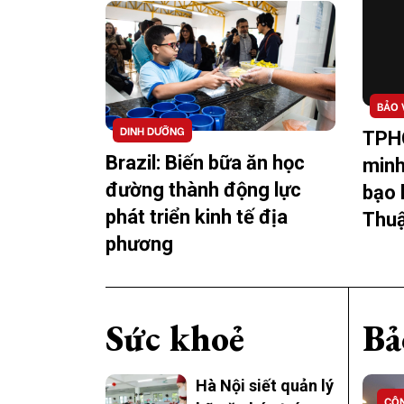
BẢO 
DINH DƯỠNG
TPH
Brazil: Biến bữa ăn học
minh
đường thành động lực
bạo 
phát triển kinh tế địa
Thuậ
phương
Sức khoẻ
Bả
Hà Nội siết quản lý
CÔN