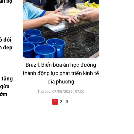
àn bộ
ở dôi
h đẹp
Brazil: Biến bữa ăn học đường
thành động lực phát triển kinh tế
 tăng
địa phương
ngừa
Thứ sáu, 07/08/2026 | 07:00
sớm
1
2
3