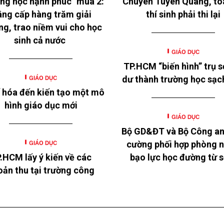
ng học hạnh phúc" mùa 2:
Chuyên Tuyên Quang, to
ng cấp hàng trăm giải
thí sinh phải thi lại
ng, trao niềm vui cho học
sinh cả nước
GIÁO DỤC
TP.HCM “biến hình” trụ s
GIÁO DỤC
dư thành trường học sạc
 hóa đến kiến tạo một mô
hình giáo dục mới
GIÁO DỤC
Bộ GD&ĐT và Bộ Công an
GIÁO DỤC
cường phối hợp phòng 
.HCM lấy ý kiến về các
bạo lực học đường từ 
oản thu tại trường công