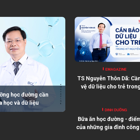
EMAGAZINE
TS Nguyễn Thôn Dã: Cầ
vệ dữ liệu cho trẻ tron
nguyên số
ỡng học đường cần
a học và dữ liệu
DINH DƯỠNG
Bữa ăn học đường - điể
của những gia đình công
xa quê