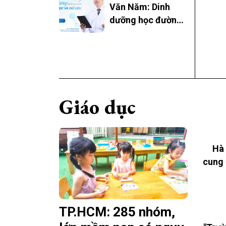
Văn Năm: Dinh
dưỡng học đường
cần được xây
dựng trên nền
tảng khoa học và
dữ liệu
Giáo dục
Hà 
cung 
TP.HCM: 285 nhóm,