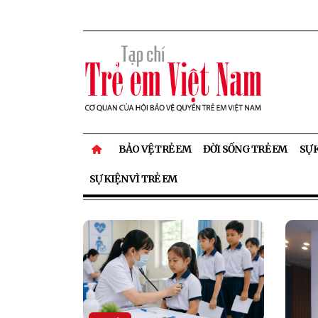
BẢO VỆ TRẺ EM
ĐỜI SỐNG TRẺ EM
SỰ 
SỰ KIỆN VÌ TRẺ EM