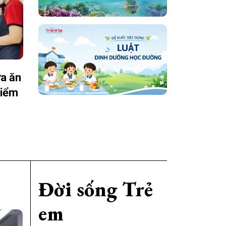
ữa ăn
điểm
Đời sống Trẻ
em