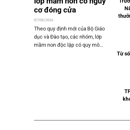
lớp mầm non có nguy
"Trườ
Nâ
cơ đóng cửa
thưở
07/08/2026
Theo quy định mới của Bộ Giáo
dục và Đào tạo, các nhóm, lớp
mầm non độc lập có quy mô
dưới 7 trẻ sẽ không còn được
Từ số
duy trì. Tại TP.HCM hiện có 285
nhóm, lớp thuộc diện này, đang
được rà soát để chuyển đổi mô
hình hoặc chấm dứt hoạt động
TP
theo quy định.
kh