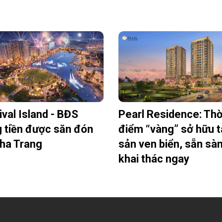
ival Island - BĐS
Pearl Residence: Thờ
 tiền được săn đón
điểm “vàng” sở hữu t
Nha Trang
sản ven biển, sẵn sà
khai thác ngay