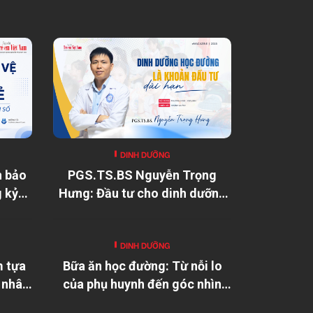
DINH DƯỠNG
n bảo
PGS.TS.BS Nguyễn Trọng
g kỷ
Hưng: Đầu tư cho dinh dưỡng
học đường là đầu tư cho tương
lai đất nước
DINH DƯỠNG
m tựa
Bữa ăn học đường: Từ nỗi lo
 nhân
của phụ huynh đến góc nhìn
của chuyên gia