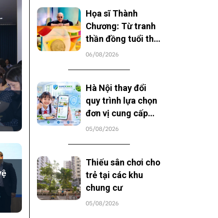
Họa sĩ Thành
Chương: Từ tranh
thần đồng tuổi thơ
đến tầm vóc văn
06/08/2026
hóa đặc sắc
Hà Nội thay đổi
quy trình lựa chọn
đơn vị cung cấp
suất ăn học đường
05/08/2026
Thiếu sân chơi cho
vệ
trẻ tại các khu
chung cư
05/08/2026