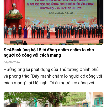
SeABank ủng hộ 15 tỷ đồng nhằm chăm lo cho
người có công với cách mạng
04/08/2026
Hưởng ứng lời phát động của Thủ tướng Chính phủ
về phong trào “Đẩy mạnh chăm lo người có công với
cách mạng” tại Hội nghị Tri ân người có công với
cách mạng toàn quốc năm 2026 tổ chức ngày
23/7/2026, Ngân hàng TMCP Đông Nam Á
(SeABank) đã ủng hộ 15 tỷ đồng góp phần chăm lo