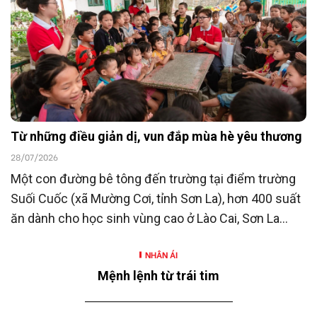
người có công với cách mạng hướng tới kỷ niệm 80
năm Ngày Thương binh - Liệt sĩ (27/7/1947 -
27/7/2027).
Từ những điều giản dị, vun đắp mùa hè yêu thương
28/07/2026
Một con đường bê tông đến trường tại điểm trường
Suối Cuốc (xã Mường Cơi, tỉnh Sơn La), hơn 400 suất
ăn dành cho học sinh vùng cao ở Lào Cai, Sơn La
cùng nhiều hoạt động hỗ trợ khác là những hoạt
NHÂN ÁI
động nằm trong chương trình “SeABankers Vì trẻ
Mệnh lệnh từ trái tim
thơ” năm 2026 với chủ đề “Mùa hè yêu thương” của
Ngân hàng TMCP Đông Nam Á (SeABank, HOSE: