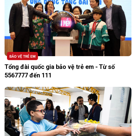
BẢO VỆ TRẺ EM
Tổng đài quốc gia bảo vệ trẻ em - Từ số
5567777 đến 111