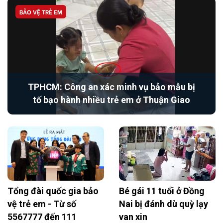
BẢO VỆ TRẺ EM
TPHCM: Công an xác minh vụ bảo mẫu bị
tố bạo hành nhiều trẻ em ở Thuận Giao
Tổng đài quốc gia bảo
Bé gái 11 tuổi ở Đồng
vệ trẻ em - Từ số
Nai bị đánh dù quỳ lạy
5567777 đến 111
van xin