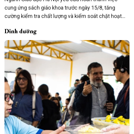
cung ứng sách giáo khoa trước ngày 15/8, tăng
cường kiểm tra chất lượng và kiểm soát chặt hoạt
động phát hành, bảo đảm mọi học sinh có đủ sách
Dinh dưỡng
trước khi bước vào năm học mới 2026-2027.