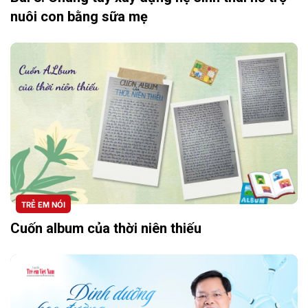
nuôi con bằng sữa mẹ
TRẺ EM NÓI
Cuốn album của thời niên thiếu