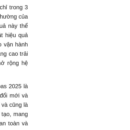
chỉ trong 3
 thường của
quả này thể
ật hiệu quả
ào vận hành
ng cao trải
mở rộng hệ
pas 2025 là
 đổi mới và
 và cũng là
g tạo, mang
an toàn và