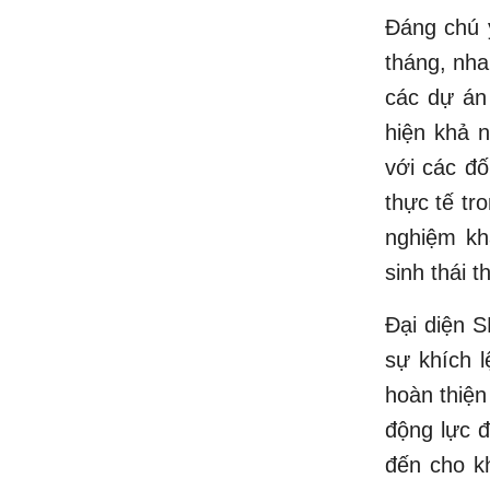
Đáng chú ý
tháng, nha
các dự án 
hiện khả n
với các đố
thực tế tr
nghiệm kh
sinh thái 
Đại diện S
sự khích l
hoàn thiện
động lực đ
đến cho k