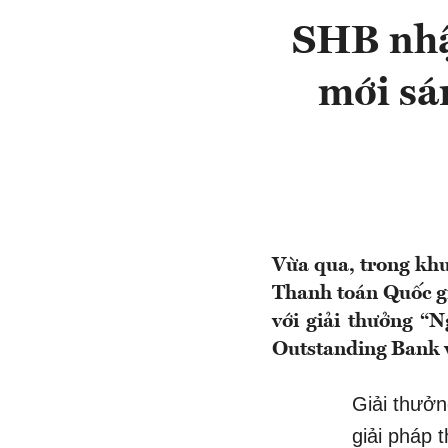
SHB nhận
mới sá
Vừa qua, trong kh
Thanh toán Quốc g
với giải thưởng “
Outstanding Bank w
Giải thưởn
giải pháp 