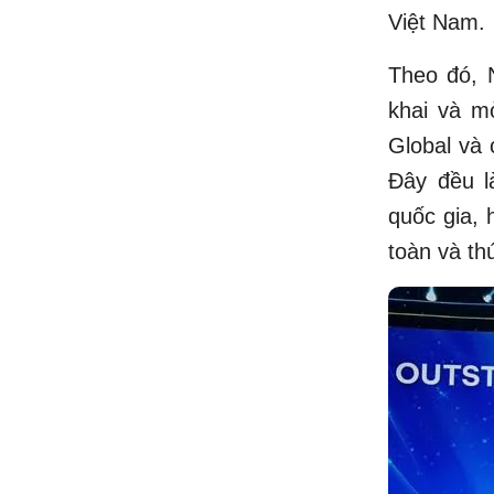
Việt Nam.
Theo đó, N
khai và m
Global và 
Đây đều l
quốc gia, 
toàn và th