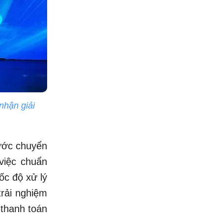
hận giải
ước chuyển
việc chuẩn
ốc độ xử lý
trải nghiệm
 thanh toán