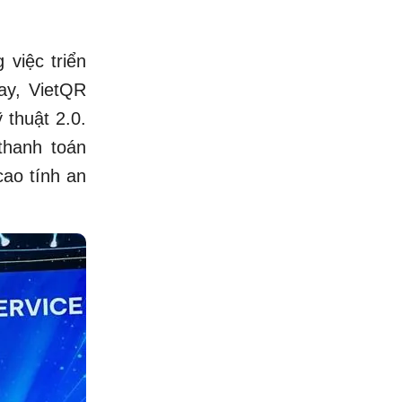
 việc triển
ay, VietQR
 thuật 2.0.
thanh toán
cao tính an