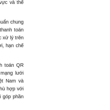
vực và thế
chuẩn chung
thanh toán
 xử lý trên
i, hạn chế
nh toán QR
 mạng lưới
iệt Nam và
phù hợp với
ời góp phần