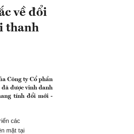
ắc về đổi
i thanh
ủa Công ty Cổ phần
 đã được vinh danh
ang tính đổi mới -
riển các
ền mặt tại