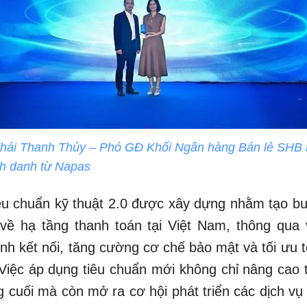
hái Thanh Thủy – Phó GĐ Khối Ngân hàng Bán lẻ SHB n
nh danh từ Napas
iêu chuẩn kỹ thuật 2.0 được xây dựng nhằm tạo b
ề hạ tầng thanh toán tại Việt Nam, thông qua 
ình kết nối, tăng cường cơ chế bảo mật và tối ưu t
 Việc áp dụng tiêu chuẩn mới không chỉ nâng cao 
 cuối mà còn mở ra cơ hội phát triển các dịch vụ