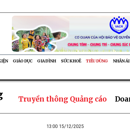
KIỆN
GIÁO DỤC
GIA ĐÌNH
SỨC KHOẺ
TIÊU DÙNG
NHÂN ÁI
g
Truyền thông Quảng cáo
Doa
13:00 15/12/2025