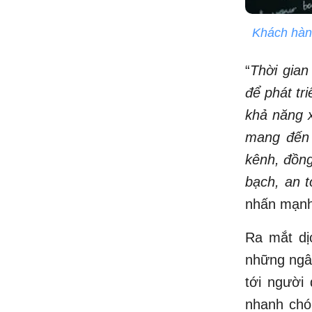
Khách hàng
“
Thời gian
để phát tr
khả năng x
mang đến 
kênh, đồng
bạch, an 
nhấn mạnh
Ra mắt dị
những ngâ
tới người
nhanh chón