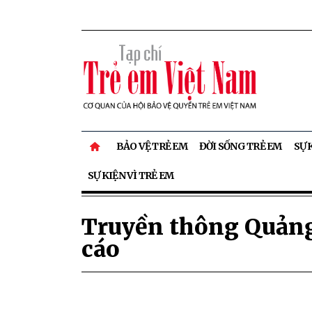
BẢO VỆ TRẺ EM
ĐỜI SỐNG TRẺ EM
SỰ 
SỰ KIỆN VÌ TRẺ EM
Truyền thông Quản
cáo