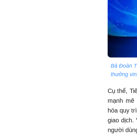
Bà Đoàn T
thưởng vi
Cụ thể, T
mạnh mẽ v
hóa quy tr
giao dịch.
người dùng