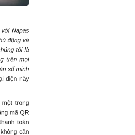
c với Napas
chủ động và
húng tôi là
g trên mọi
oán số minh
ại diện này
 một trong
bằng mã QR
thanh toán
, không cần