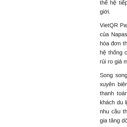
thế hệ ti
giới.
VietQR Pay
của Napas
hóa đơn th
hệ thống 
rủi ro giả
Song song
xuyên biê
thanh toá
khách du l
nhu cầu th
gia tăng d