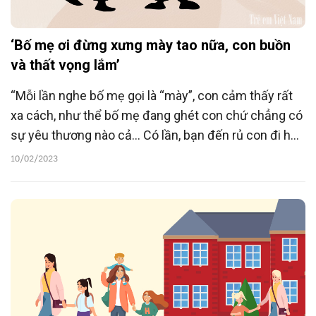
‘Bố mẹ ơi đừng xưng mày tao nữa, con buồn
và thất vọng lắm’
“Mỗi lần nghe bố mẹ gọi là “mày”, con cảm thấy rất
xa cách, như thể bố mẹ đang ghét con chứ chẳng có
sự yêu thương nào cả... Có lần, bạn đến rủ con đi học
thấy nhà mình nói chuyện oang oang, bạn tưởng cãi
10/02/2023
nhau nên phóng xe đi vội, không đợi con”, em Đặng
Thị Hà viết trong thư gửi bố mẹ.