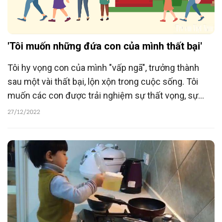
'Tôi muốn những đứa con của mình thất bại'
Tôi hy vọng con của mình "vấp ngã", trưởng thành
sau một vài thất bại, lộn xộn trong cuộc sống. Tôi
muốn các con được trải nghiệm sự thất vọng, sự
"vấp ngã" đau đớn đầy nước mắt khi vẫn còn trẻ.
27/12/2022