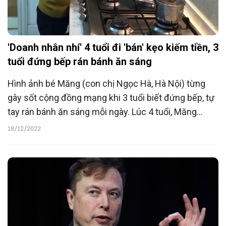
'Doanh nhân nhí' 4 tuổi đi 'bán' kẹo kiếm tiền, 3
tuổi đứng bếp rán bánh ăn sáng
Hình ảnh bé Măng (con chị Ngọc Hà, Hà Nội) từng
gây sốt cộng đồng mạng khi 3 tuổi biết đứng bếp, tự
tay rán bánh ăn sáng mỗi ngày. Lúc 4 tuổi, Măng
mang về “doanh thu” hơn 300 nghìn đồng, lãi 178
18/12/2022
nghìn đồng sau 2 ngày đi xe thăng bằng 'bán' kẹo
trong hầm chung cư.