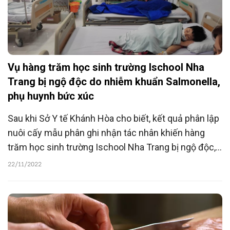
Vụ hàng trăm học sinh trường Ischool Nha
Trang bị ngộ độc do nhiễm khuẩn Salmonella,
phụ huynh bức xúc
Sau khi Sở Y tế Khánh Hòa cho biết, kết quả phân lập
nuôi cấy mẫu phân ghi nhận tác nhân khiến hàng
trăm học sinh trường Ischool Nha Trang bị ngộ độc,
một trẻ tử vong là vi khuẩn Salmonella, các bậc cha
22/11/2022
mẹ đã bày tỏ sự bức xúc.