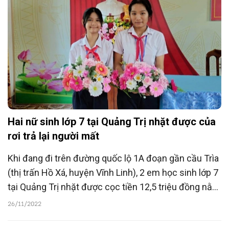
Hai nữ sinh lớp 7 tại Quảng Trị nhặt được của
rơi trả lại người mất
Khi đang đi trên đường quốc lộ 1A đoạn gần cầu Trìa
(thị trấn Hồ Xá, huyện Vĩnh Linh), 2 em học sinh lớp 7
tại Quảng Trị nhặt được cọc tiền 12,5 triệu đồng nằm
bên lề đường. Ngay sau đó, 2 em cùng phụ huynh
26/11/2022
đăng thông tin lên mạng xã hội tìm được người đánh