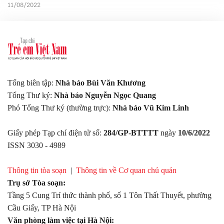
đoạn 2017-2022.
11/08/2022
Tổng biên tập:
Nhà báo Bùi Văn Khương
Tổng Thư ký:
Nhà báo Nguyễn Ngọc Quang
Phó Tổng Thư ký (thường trực):
Nhà báo Vũ Kim Linh
Giấy phép Tạp chí điện tử số:
284/GP-BTTTT
ngày
10/6/2022
ISSN 3030 - 4989
Thông tin tòa soạn
|
Thông tin về Cơ quan chủ quản
Trụ sở Tòa soạn:
Tầng 5 Cung Trí thức thành phố, số 1 Tôn Thất Thuyết, phường
Cầu Giấy, TP Hà Nội
Văn phòng làm việc tại Hà Nội: