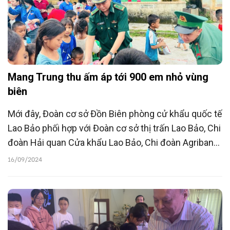
Mang Trung thu ấm áp tới 900 em nhỏ vùng
biên
Mới đây, Đoàn cơ sở Đồn Biên phòng cử khẩu quốc tế
Lao Bảo phối hợp với Đoàn cơ sở thị trấn Lao Bảo, Chi
đoàn Hải quan Cửa khẩu Lao Bảo, Chi đoàn Agribank
tổ chức chương trình Tết Trung thu, trao phần quà
16/09/2024
với tổng trị giá 25 triệu đồng tới 900 em nhỏ vùng
biên, góp phần tạo nên một mùa Trung thu ấm áp.