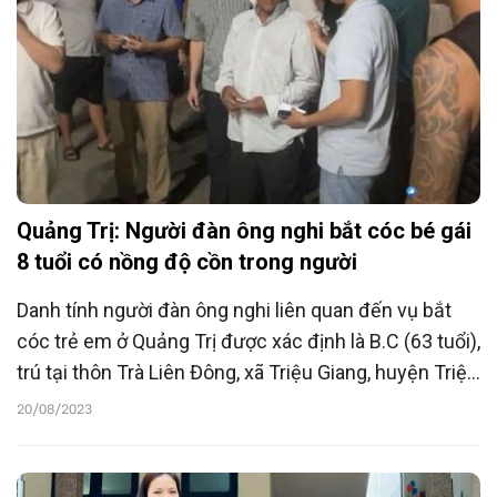
Quảng Trị: Người đàn ông nghi bắt cóc bé gái
8 tuổi có nồng độ cồn trong người
Danh tính người đàn ông nghi liên quan đến vụ bắt
cóc trẻ em ở Quảng Trị được xác định là B.C (63 tuổi),
trú tại thôn Trà Liên Đông, xã Triệu Giang, huyện Triệu
Phong.
20/08/2023