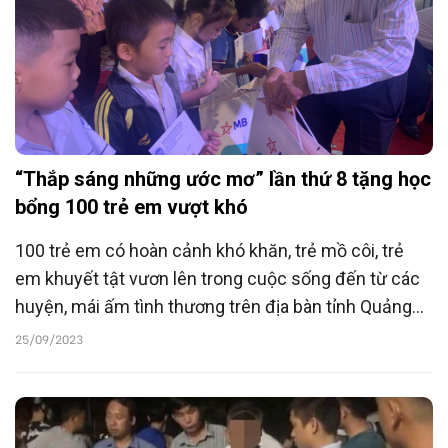
“Thắp sáng những ước mơ” lần thứ 8 tặng học
bổng 100 trẻ em vượt khó
100 trẻ em có hoàn cảnh khó khăn, trẻ mồ côi, trẻ
em khuyết tật vươn lên trong cuộc sống đến từ các
huyện, mái ấm tình thương trên địa bàn tỉnh Quảng
Trị đã nhận học bổng từ chương trình “Thắp sáng
25/09/2023
những ước mơ” lần thứ 8 do Hội Bảo vệ quyền trẻ em
Việt Nam tổ chức.