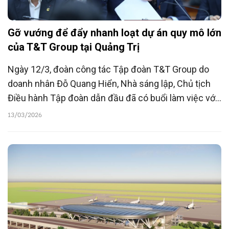
Gỡ vướng để đẩy nhanh loạt dự án quy mô lớn
của T&T Group tại Quảng Trị
Ngày 12/3, đoàn công tác Tập đoàn T&T Group do
doanh nhân Đỗ Quang Hiển, Nhà sáng lập, Chủ tịch
Điều hành Tập đoàn dẫn đầu đã có buổi làm việc với
UBND tỉnh Quảng Trị nhằm trao đổi về tình hình triển
13/03/2026
khai các dự án và một số khó khăn, vướng mắc trong
quá trình thực hiện; đồng thời thảo luận các giải pháp
nhằm tháo gỡ, thúc đẩy tiến độ các dự án trên địa
bàn.