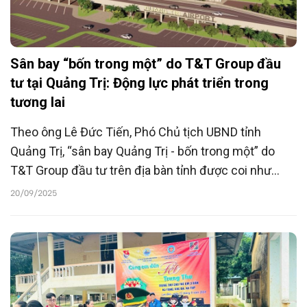
Sân bay “bốn trong một” do T&T Group đầu
tư tại Quảng Trị: Động lực phát triển trong
tương lai
Theo ông Lê Đức Tiến, Phó Chủ tịch UBND tỉnh
Quảng Trị, “sân bay Quảng Trị - bốn trong một” do
T&T Group đầu tư trên địa bàn tỉnh được coi như
chiến lược đột phá nhằm gắn kết đô thị - công
20/09/2025
nghiệp - khoa học công nghệ - dịch vụ trong một cấu
trúc không gian tổng hợp, hiện đại và bền vững.